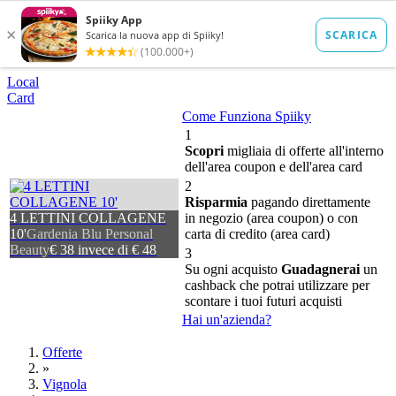
Local
Card
Come Funziona Spiiky
1
Scopri
migliaia di offerte all'interno
dell'area coupon e dell'area card
2
Risparmia
pagando direttamente
4 LETTINI COLLAGENE
in negozio (area coupon) o con
10'
Gardenia Blu Personal
carta di credito (area card)
Beauty
€ 38 invece di € 48
3
Su ogni acquisto
Guadagnerai
un
cashback che potrai utilizzare per
scontare i tuoi futuri acquisti
Hai un'azienda?
Offerte
»
Vignola