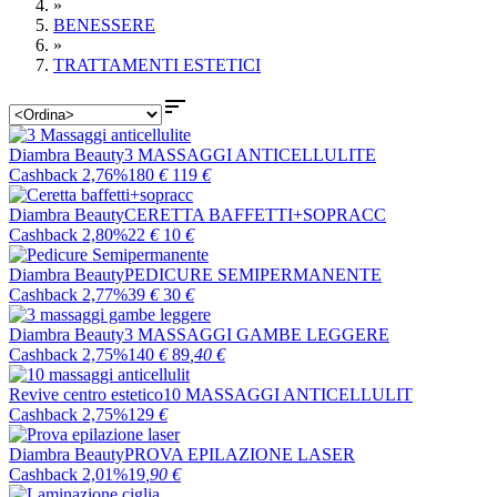
»
BENESSERE
»
TRATTAMENTI ESTETICI

Diambra Beauty
3 MASSAGGI ANTICELLULITE
Cashback 2,76%
180
€
119
€
Diambra Beauty
CERETTA BAFFETTI+SOPRACC
Cashback 2,80%
22
€
10
€
Diambra Beauty
PEDICURE SEMIPERMANENTE
Cashback 2,77%
39
€
30
€
Diambra Beauty
3 MASSAGGI GAMBE LEGGERE
Cashback 2,75%
140
€
89
,40
€
Revive centro estetico
10 MASSAGGI ANTICELLULIT
Cashback 2,75%
129
€
Diambra Beauty
PROVA EPILAZIONE LASER
Cashback 2,01%
19
,90
€