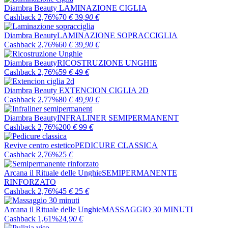
Diambra Beauty
LAMINAZIONE CIGLIA
Cashback 2,76%
70
€
39
,90
€
Diambra Beauty
LAMINAZIONE SOPRACCIGLIA
Cashback 2,76%
60
€
39
,90
€
Diambra Beauty
RICOSTRUZIONE UNGHIE
Cashback 2,76%
59
€
49
€
Diambra Beauty
EXTENCION CIGLIA 2D
Cashback 2,77%
80
€
49
,90
€
Diambra Beauty
INFRALINER SEMIPERMANENT
Cashback 2,76%
200
€
99
€
Revive centro estetico
PEDICURE CLASSICA
Cashback 2,76%
25
€
Arcana il Rituale delle Unghie
SEMIPERMANENTE
RINFORZATO
Cashback 2,76%
45
€
25
€
Arcana il Rituale delle Unghie
MASSAGGIO 30 MINUTI
Cashback 1,61%
24
,90
€