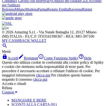
Contattaci
Lavora con noi
Privacy
Utilizzo dei cookie
F.a.q.
Accordo
per l'utilizzo
Bologna
Milano
Modena
Parma
Reggio Emilia
Ravenna
Rimini
© 2026 Amazing S.r.l. - Via Natale Battaglia 12, 20127 Milano
(MI) ITALIA - P.I./C.F: IT03543390367 - REA: MO-397100
MY CASHBACK WALLET

Menù




Accedi
Registrati
Come Funziona Spiiky
Help
Questo sito utilizza cookie in conformità alla cookie policy di Spiiky
e cookie che rientrano nella responsabilità di terze parti. Per
procedere è necessario accettare o rifiutare l'utilizzo di cookie. Per
maggiori informazioni
clicca qui
Per chiudere questo banner
negando il consenso
clicca qui
Accetta e chiudi
Rifiuta
Coupon
MANGIARE E BERE
SCONTI ALLA CARTA
(91)