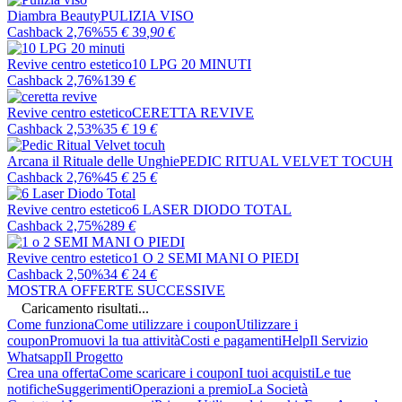
Diambra Beauty
PULIZIA VISO
Cashback 2,76%
55
€
39
,90
€
Revive centro estetico
10 LPG 20 MINUTI
Cashback 2,76%
139
€
Revive centro estetico
CERETTA REVIVE
Cashback 2,53%
35
€
19
€
Arcana il Rituale delle Unghie
PEDIC RITUAL VELVET TOCUH
Cashback 2,76%
45
€
25
€
Revive centro estetico
6 LASER DIODO TOTAL
Cashback 2,75%
289
€
Revive centro estetico
1 O 2 SEMI MANI O PIEDI
Cashback 2,50%
34
€
24
€
MOSTRA OFFERTE SUCCESSIVE
Caricamento risultati...
Come funziona
Come utilizzare i coupon
Utilizzare i
coupon
Promuovi la tua attività
Costi e pagamenti
Help
Il Servizio
Whatsapp
Il Progetto
Crea una offerta
Come scaricare i coupon
I tuoi acquisti
Le tue
notifiche
Suggerimenti
Operazioni a premio
La Società