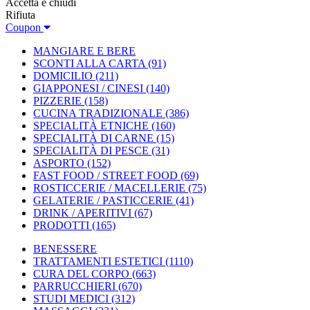
Accetta e chiudi
Rifiuta
Coupon
MANGIARE E BERE
SCONTI ALLA CARTA
(91)
DOMICILIO
(211)
GIAPPONESI / CINESI
(140)
PIZZERIE
(158)
CUCINA TRADIZIONALE
(386)
SPECIALITÀ ETNICHE
(160)
SPECIALITÀ DI CARNE
(15)
SPECIALITÀ DI PESCE
(31)
ASPORTO
(152)
FAST FOOD / STREET FOOD
(69)
ROSTICCERIE / MACELLERIE
(75)
GELATERIE / PASTICCERIE
(41)
DRINK / APERITIVI
(67)
PRODOTTI
(165)
BENESSERE
TRATTAMENTI ESTETICI
(1110)
CURA DEL CORPO
(663)
PARRUCCHIERI
(670)
STUDI MEDICI
(312)