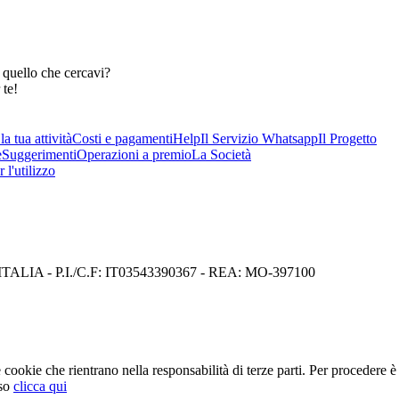
 quello che cercavi?
 te!
a tua attività
Costi e pagamenti
Help
Il Servizio Whatsapp
Il Progetto
e
Suggerimenti
Operazioni a premio
La Società
 l'utilizzo
I) ITALIA - P.I./C.F: IT03543390367 - REA: MO-397100
cookie che rientrano nella responsabilità di terze parti. Per procedere è 
so
clicca qui