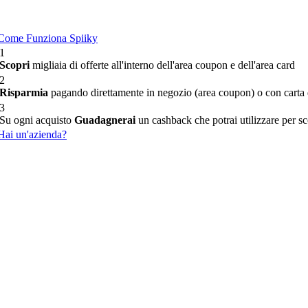
Come Funziona Spiiky
1
Scopri
migliaia di offerte all'interno dell'area coupon e dell'area card
2
Risparmia
pagando direttamente in negozio (area coupon) o con carta d
3
Su ogni acquisto
Guadagnerai
un cashback che potrai utilizzare per sco
Hai un'azienda?