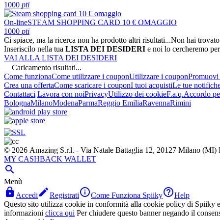
1000
pti
On-line
STEAM SHOPPING CARD 10 € OMAGGIO
1000
pti
Ci spiace, ma la ricerca non ha prodotto altri risultati...
Non hai trovato
Inseriscilo nella tua
LISTA DEI DESIDERI
e noi lo cercheremo per
VAI ALLA LISTA DEI DESIDERI
Caricamento risultati...
Come funziona
Come utilizzare i coupon
Utilizzare i coupon
Promuovi l
Crea una offerta
Come scaricare i coupon
I tuoi acquisti
Le tue notifich
Contattaci
Lavora con noi
Privacy
Utilizzo dei cookie
F.a.q.
Accordo per
Bologna
Milano
Modena
Parma
Reggio Emilia
Ravenna
Rimini
© 2026 Amazing S.r.l. - Via Natale Battaglia 12, 20127 Milano (M
MY CASHBACK WALLET

Menù




Accedi
Registrati
Come Funziona Spiiky
Help
Questo sito utilizza cookie in conformità alla cookie policy di Spiiky e 
informazioni
clicca qui
Per chiudere questo banner negando il consen