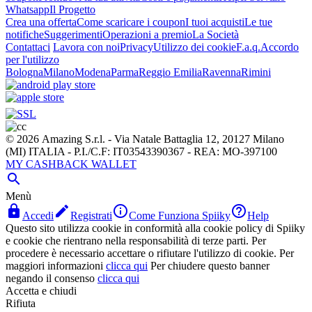
Whatsapp
Il Progetto
Crea una offerta
Come scaricare i coupon
I tuoi acquisti
Le tue
notifiche
Suggerimenti
Operazioni a premio
La Società
Contattaci
Lavora con noi
Privacy
Utilizzo dei cookie
F.a.q.
Accordo
per l'utilizzo
Bologna
Milano
Modena
Parma
Reggio Emilia
Ravenna
Rimini
© 2026 Amazing S.r.l. - Via Natale Battaglia 12, 20127 Milano
(MI) ITALIA - P.I./C.F: IT03543390367 - REA: MO-397100
MY CASHBACK WALLET

Menù




Accedi
Registrati
Come Funziona Spiiky
Help
Questo sito utilizza cookie in conformità alla cookie policy di Spiiky
e cookie che rientrano nella responsabilità di terze parti. Per
procedere è necessario accettare o rifiutare l'utilizzo di cookie. Per
maggiori informazioni
clicca qui
Per chiudere questo banner
negando il consenso
clicca qui
Accetta e chiudi
Rifiuta