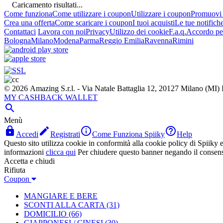
Caricamento risultati...
Come funziona
Come utilizzare i coupon
Utilizzare i coupon
Promuovi l
Crea una offerta
Come scaricare i coupon
I tuoi acquisti
Le tue notifich
Contattaci
Lavora con noi
Privacy
Utilizzo dei cookie
F.a.q.
Accordo per
Bologna
Milano
Modena
Parma
Reggio Emilia
Ravenna
Rimini
© 2026 Amazing S.r.l. - Via Natale Battaglia 12, 20127 Milano (M
MY CASHBACK WALLET

Menù




Accedi
Registrati
Come Funziona Spiiky
Help
Questo sito utilizza cookie in conformità alla cookie policy di Spiiky e 
informazioni
clicca qui
Per chiudere questo banner negando il consen
Accetta e chiudi
Rifiuta
Coupon
MANGIARE E BERE
SCONTI ALLA CARTA
(31)
DOMICILIO
(66)
GIAPPONESI / CINESI
(30)