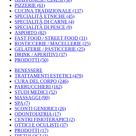
PIZZERIE
(61)
CUCINA TRADIZIONALE
(137)
SPECIALITÀ ETNICHE
(45)
SPECIALITÀ DI CARNE
(4)
SPECIALITÀ DI PESCE
(9)
ASPORTO
(82)
FAST FOOD / STREET FOOD
(31)
ROSTICCERIE / MACELLERIE
(25)
GELATERIE / PASTICCERIE
(25)
DRINK / APERITIVI
(37)
PRODOTTI
(50)
BENESSERE
TRATTAMENTI ESTETICI
(479)
CURA DEL CORPO
(246)
PARRUCCHIERI
(162)
STUDI MEDICI
(52)
MASSAGGI
(90)
SPA
(7)
SCONTI GENERICI
(26)
ODONTOIATRIA
(17)
CENTRI FISIOTERAPICI
(2)
OTTICI E OCULISTI
(37)
PRODOTTI
(17)
DIETOLOGI
(3)