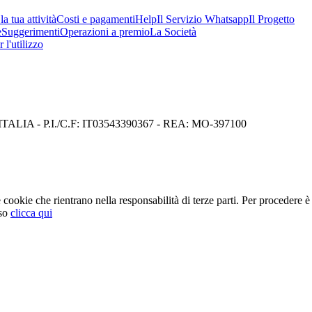
a tua attività
Costi e pagamenti
Help
Il Servizio Whatsapp
Il Progetto
e
Suggerimenti
Operazioni a premio
La Società
 l'utilizzo
I) ITALIA - P.I./C.F: IT03543390367 - REA: MO-397100
cookie che rientrano nella responsabilità di terze parti. Per procedere è 
so
clicca qui