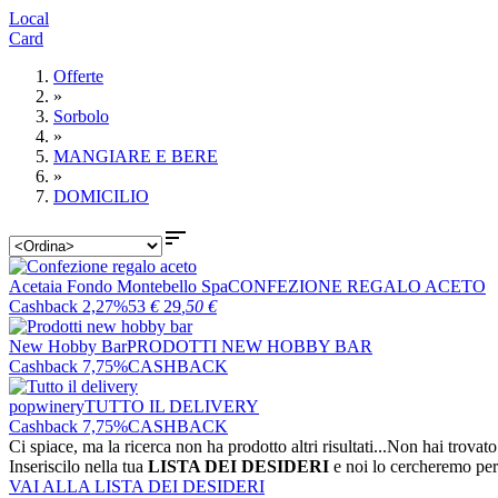
Local
Card
Offerte
»
Sorbolo
»
MANGIARE E BERE
»
DOMICILIO

Acetaia Fondo Montebello Spa
CONFEZIONE REGALO ACETO
Cashback 2,27%
53
€
29
,50
€
New Hobby Bar
PRODOTTI NEW HOBBY BAR
Cashback 7,75%
CASHBACK
popwinery
TUTTO IL DELIVERY
Cashback 7,75%
CASHBACK
Ci spiace, ma la ricerca non ha prodotto altri risultati...
Non hai trovato
Inseriscilo nella tua
LISTA DEI DESIDERI
e noi lo cercheremo per
VAI ALLA LISTA DEI DESIDERI