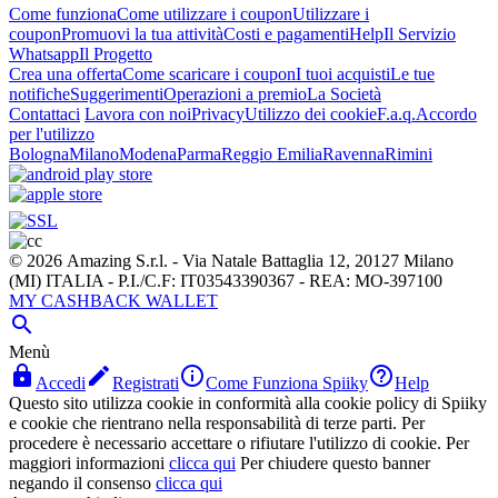
Come funziona
Come utilizzare i coupon
Utilizzare i
coupon
Promuovi la tua attività
Costi e pagamenti
Help
Il Servizio
Whatsapp
Il Progetto
Crea una offerta
Come scaricare i coupon
I tuoi acquisti
Le tue
notifiche
Suggerimenti
Operazioni a premio
La Società
Contattaci
Lavora con noi
Privacy
Utilizzo dei cookie
F.a.q.
Accordo
per l'utilizzo
Bologna
Milano
Modena
Parma
Reggio Emilia
Ravenna
Rimini
© 2026 Amazing S.r.l. - Via Natale Battaglia 12, 20127 Milano
(MI) ITALIA - P.I./C.F: IT03543390367 - REA: MO-397100
MY CASHBACK WALLET

Menù




Accedi
Registrati
Come Funziona Spiiky
Help
Questo sito utilizza cookie in conformità alla cookie policy di Spiiky
e cookie che rientrano nella responsabilità di terze parti. Per
procedere è necessario accettare o rifiutare l'utilizzo di cookie. Per
maggiori informazioni
clicca qui
Per chiudere questo banner
negando il consenso
clicca qui