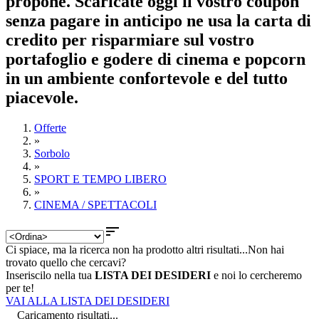
propone. Scaricate oggi il vostro coupon
senza pagare in anticipo ne usa la carta di
credito per risparmiare sul vostro
portafoglio e godere di cinema e popcorn
in un ambiente confortevole e del tutto
piacevole.
Offerte
»
Sorbolo
»
SPORT E TEMPO LIBERO
»
CINEMA / SPETTACOLI

Ci spiace, ma la ricerca non ha prodotto altri risultati...
Non hai
trovato quello che cercavi?
Inseriscilo nella tua
LISTA DEI DESIDERI
e noi lo cercheremo
per te!
VAI ALLA LISTA DEI DESIDERI
Caricamento risultati...