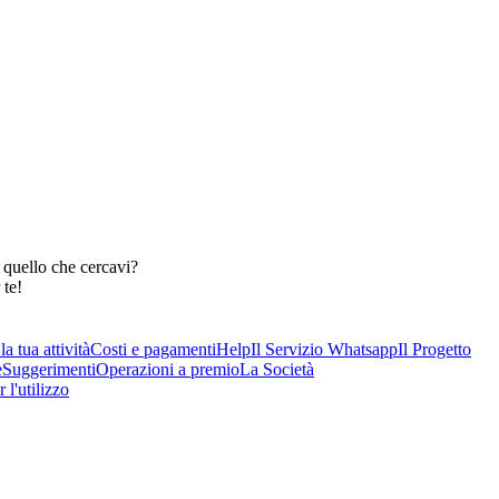
 quello che cercavi?
 te!
a tua attività
Costi e pagamenti
Help
Il Servizio Whatsapp
Il Progetto
e
Suggerimenti
Operazioni a premio
La Società
 l'utilizzo