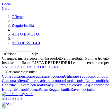
Local
Card
Offerte
»
Reggio Emilia
»
AUTO E MOTO
»
AUTOLAVAGGI

Ci spiace, ma la ricerca non ha prodotto altri risultati...
Non hai trovato
Inseriscilo nella tua
LISTA DEI DESIDERI
e noi lo cercheremo per
VAI ALLA LISTA DEI DESIDERI
Caricamento risultati...
Come funziona
Come utilizzare i coupon
Utilizzare i coupon
Promuovi l
Crea una offerta
Come scaricare i coupon
I tuoi acquisti
Le tue notifich
Contattaci
Lavora con noi
Privacy
Utilizzo dei cookie
F.a.q.
Accordo per
Bologna
Milano
Modena
Parma
Reggio Emilia
Ravenna
Rimini