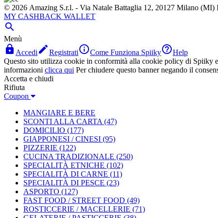
© 2026 Amazing S.r.l. - Via Natale Battaglia 12, 20127 Milano (M
MY CASHBACK WALLET

Menù




Accedi
Registrati
Come Funziona Spiiky
Help
Questo sito utilizza cookie in conformità alla cookie policy di Spiiky e 
informazioni
clicca qui
Per chiudere questo banner negando il consen
Accetta e chiudi
Rifiuta
Coupon
MANGIARE E BERE
SCONTI ALLA CARTA
(47)
DOMICILIO
(177)
GIAPPONESI / CINESI
(95)
PIZZERIE
(122)
CUCINA TRADIZIONALE
(250)
SPECIALITÀ ETNICHE
(102)
SPECIALITÀ DI CARNE
(11)
SPECIALITÀ DI PESCE
(23)
ASPORTO
(127)
FAST FOOD / STREET FOOD
(49)
ROSTICCERIE / MACELLERIE
(71)
GELATERIE / PASTICCERIE
(38)