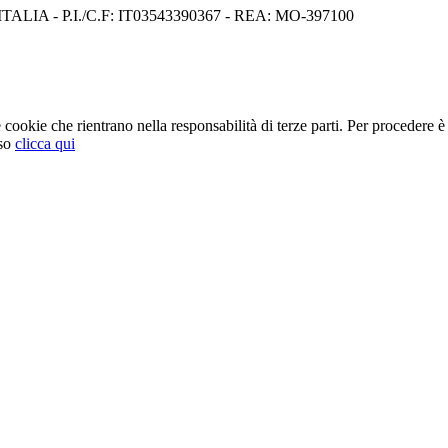
I) ITALIA - P.I./C.F: IT03543390367 - REA: MO-397100
cookie che rientrano nella responsabilità di terze parti. Per procedere è 
so
clicca qui