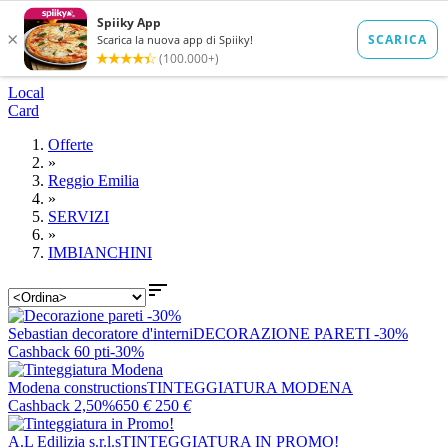
Local
Card
Offerte
»
Reggio Emilia
»
SERVIZI
»
IMBIANCHINI

Sebastian decoratore d'interni
DECORAZIONE PARETI -30%
Cashback 60 pti
-30%
Modena constructions
TINTEGGIATURA MODENA
Cashback 2,50%
650
€
250
€
A.L Edilizia s.r.l.s
TINTEGGIATURA IN PROMO!