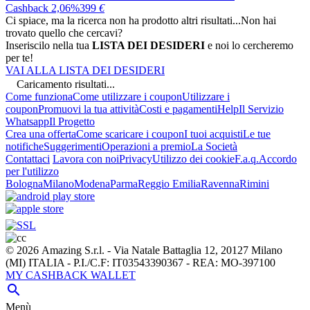
Cashback 2,06%
399
€
Ci spiace, ma la ricerca non ha prodotto altri risultati...
Non hai
trovato quello che cercavi?
Inseriscilo nella tua
LISTA DEI DESIDERI
e noi lo cercheremo
per te!
VAI ALLA LISTA DEI DESIDERI
Caricamento risultati...
Come funziona
Come utilizzare i coupon
Utilizzare i
coupon
Promuovi la tua attività
Costi e pagamenti
Help
Il Servizio
Whatsapp
Il Progetto
Crea una offerta
Come scaricare i coupon
I tuoi acquisti
Le tue
notifiche
Suggerimenti
Operazioni a premio
La Società
Contattaci
Lavora con noi
Privacy
Utilizzo dei cookie
F.a.q.
Accordo
per l'utilizzo
Bologna
Milano
Modena
Parma
Reggio Emilia
Ravenna
Rimini
© 2026 Amazing S.r.l. - Via Natale Battaglia 12, 20127 Milano
(MI) ITALIA - P.I./C.F: IT03543390367 - REA: MO-397100
MY CASHBACK WALLET

Menù