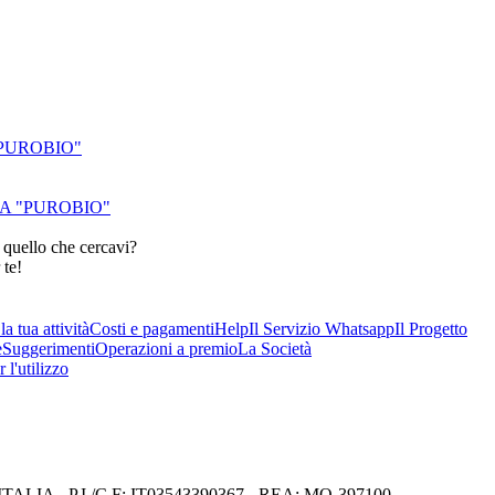
"PUROBIO"
A "PUROBIO"
 quello che cercavi?
 te!
a tua attività
Costi e pagamenti
Help
Il Servizio Whatsapp
Il Progetto
e
Suggerimenti
Operazioni a premio
La Società
 l'utilizzo
I) ITALIA - P.I./C.F: IT03543390367 - REA: MO-397100