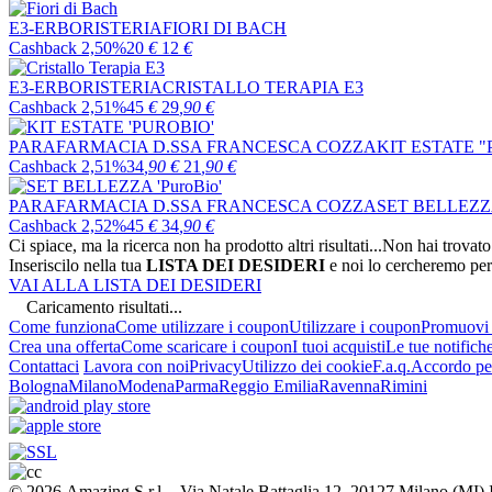
E3-ERBORISTERIA
FIORI DI BACH
Cashback 2,50%
20
€
12
€
E3-ERBORISTERIA
CRISTALLO TERAPIA E3
Cashback 2,51%
45
€
29
,90
€
PARAFARMACIA D.SSA FRANCESCA COZZA
KIT ESTATE 
Cashback 2,51%
34
,90
€
21
,90
€
PARAFARMACIA D.SSA FRANCESCA COZZA
SET BELLEZZ
Cashback 2,52%
45
€
34
,90
€
Ci spiace, ma la ricerca non ha prodotto altri risultati...
Non hai trovato
Inseriscilo nella tua
LISTA DEI DESIDERI
e noi lo cercheremo per
VAI ALLA LISTA DEI DESIDERI
Caricamento risultati...
Come funziona
Come utilizzare i coupon
Utilizzare i coupon
Promuovi l
Crea una offerta
Come scaricare i coupon
I tuoi acquisti
Le tue notifich
Contattaci
Lavora con noi
Privacy
Utilizzo dei cookie
F.a.q.
Accordo per
Bologna
Milano
Modena
Parma
Reggio Emilia
Ravenna
Rimini
© 2026 Amazing S.r.l. - Via Natale Battaglia 12, 20127 Milano (M