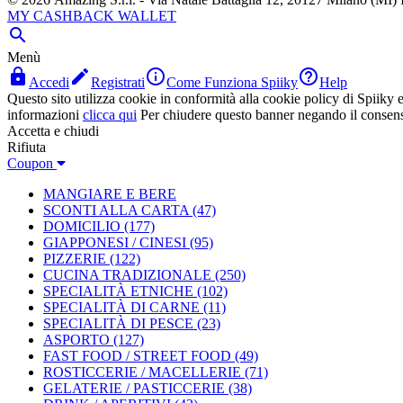
MY CASHBACK WALLET

Menù




Accedi
Registrati
Come Funziona Spiiky
Help
Questo sito utilizza cookie in conformità alla cookie policy di Spiiky e 
informazioni
clicca qui
Per chiudere questo banner negando il consen
Accetta e chiudi
Rifiuta
Coupon
MANGIARE E BERE
SCONTI ALLA CARTA
(47)
DOMICILIO
(177)
GIAPPONESI / CINESI
(95)
PIZZERIE
(122)
CUCINA TRADIZIONALE
(250)
SPECIALITÀ ETNICHE
(102)
SPECIALITÀ DI CARNE
(11)
SPECIALITÀ DI PESCE
(23)
ASPORTO
(127)
FAST FOOD / STREET FOOD
(49)
ROSTICCERIE / MACELLERIE
(71)
GELATERIE / PASTICCERIE
(38)