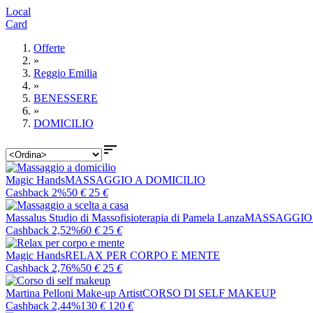
Local
Card
Offerte
»
Reggio Emilia
»
BENESSERE
»
DOMICILIO

Magic Hands
MASSAGGIO A DOMICILIO
Cashback 2%
50
€
25
€
Massalus Studio di Massofisioterapia di Pamela Lanza
MASSAGGIO 
Cashback 2,52%
60
€
25
€
Magic Hands
RELAX PER CORPO E MENTE
Cashback 2,76%
50
€
25
€
Martina Pelloni Make-up Artist
CORSO DI SELF MAKEUP
Cashback 2,44%
130
€
120
€