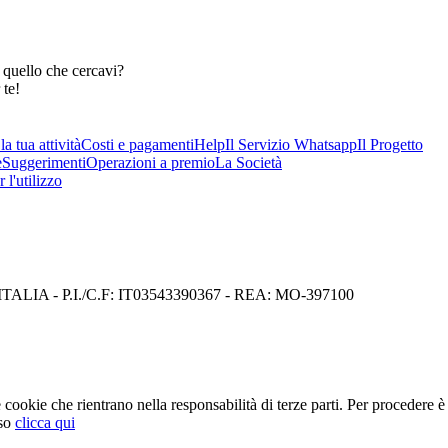
 quello che cercavi?
 te!
a tua attività
Costi e pagamenti
Help
Il Servizio Whatsapp
Il Progetto
e
Suggerimenti
Operazioni a premio
La Società
 l'utilizzo
I) ITALIA - P.I./C.F: IT03543390367 - REA: MO-397100
cookie che rientrano nella responsabilità di terze parti. Per procedere è 
so
clicca qui