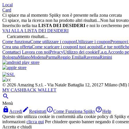
Local
Card
Ci spiace ma al momento Spiiky non è presente nella zona cercata
Ci spiace, ma la ricerca non ha prodotto altri risultati...
Non hai trovato
Inseriscilo nella tua
LISTA DEI DESIDERI
e noi lo cercheremo per
VAI ALLA LISTA DEI DESIDERI
Caricamento risultati...
Come funziona
Come utilizzare i coupon
Utilizzare i coupon
Promuovi l
Crea una offerta
Come scaricare i coupon
I tuoi acquisti
Le tue notifich
Contattaci
Lavora con noi
Privacy
Utilizzo dei cookie
F.a.q.
Accordo per
Bologna
Milano
Modena
Parma
Reggio Emilia
Ravenna
Rimini
© 2026 Amazing S.r.l. - Via Natale Battaglia 12, 20127 Milano (M
MY CASHBACK WALLET

Menù




Accedi
Registrati
Come Funziona Spiiky
Help
Questo sito utilizza cookie in conformità alla cookie policy di Spiiky e 
informazioni
clicca qui
Per chiudere questo banner negando il consen
Accetta e chiudi