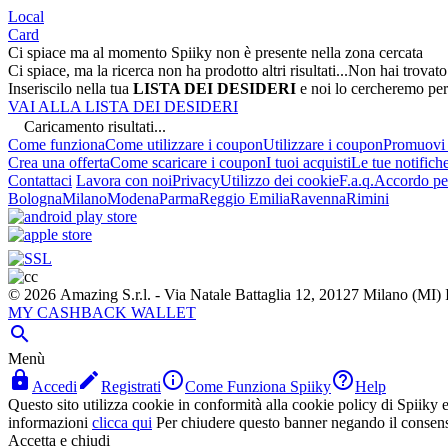
Local
Card
Ci spiace ma al momento Spiiky non è presente nella zona cercata
Ci spiace, ma la ricerca non ha prodotto altri risultati...
Non hai trovato
Inseriscilo nella tua
LISTA DEI DESIDERI
e noi lo cercheremo per
VAI ALLA LISTA DEI DESIDERI
Caricamento risultati...
Come funziona
Come utilizzare i coupon
Utilizzare i coupon
Promuovi l
Crea una offerta
Come scaricare i coupon
I tuoi acquisti
Le tue notifich
Contattaci
Lavora con noi
Privacy
Utilizzo dei cookie
F.a.q.
Accordo per
Bologna
Milano
Modena
Parma
Reggio Emilia
Ravenna
Rimini
© 2026 Amazing S.r.l. - Via Natale Battaglia 12, 20127 Milano (M
MY CASHBACK WALLET

Menù




Accedi
Registrati
Come Funziona Spiiky
Help
Questo sito utilizza cookie in conformità alla cookie policy di Spiiky e 
informazioni
clicca qui
Per chiudere questo banner negando il consen
Accetta e chiudi