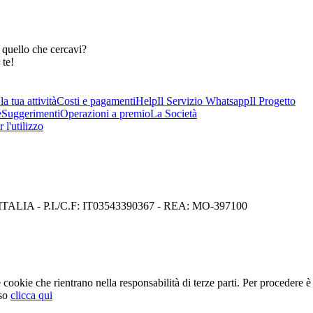
 quello che cercavi?
 te!
a tua attività
Costi e pagamenti
Help
Il Servizio Whatsapp
Il Progetto
e
Suggerimenti
Operazioni a premio
La Società
 l'utilizzo
I) ITALIA - P.I./C.F: IT03543390367 - REA: MO-397100
cookie che rientrano nella responsabilità di terze parti. Per procedere è 
so
clicca qui