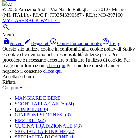
© 2026 Amazing S.r.l. - Via Natale Battaglia 12, 20127 Milano
(MI) ITALIA - P.I./C.F: IT03543390367 - REA: MO-397100
MY CASHBACK WALLET

Menù




Accedi
Registrati
Come Funziona Spiiky
Help
Questo sito utilizza cookie in conformità alla cookie policy di Spiiky
e cookie che rientrano nella responsabilità di terze parti. Per
procedere è necessario accettare o rifiutare l'utilizzo di cookie. Per
maggiori informazioni
clicca qui
Per chiudere questo banner
negando il consenso
clicca qui
Accetta e chiudi
Rifiuta
Coupon
MANGIARE E BERE
SCONTI ALLA CARTA
(24)
DOMICILIO
(6)
GIAPPONESI / CINESI
(8)
PIZZERIE
(22)
CUCINA TRADIZIONALE
(43)
SPECIALITÀ ETNICHE
(22)
SPECIALITÀ DI CARNE
(1)