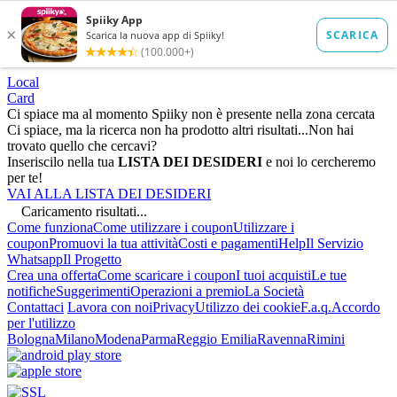
Local
Card
Ci spiace ma al momento Spiiky non è presente nella zona cercata
Ci spiace, ma la ricerca non ha prodotto altri risultati...
Non hai
trovato quello che cercavi?
Inseriscilo nella tua
LISTA DEI DESIDERI
e noi lo cercheremo
per te!
VAI ALLA LISTA DEI DESIDERI
Caricamento risultati...
Come funziona
Come utilizzare i coupon
Utilizzare i
coupon
Promuovi la tua attività
Costi e pagamenti
Help
Il Servizio
Whatsapp
Il Progetto
Crea una offerta
Come scaricare i coupon
I tuoi acquisti
Le tue
notifiche
Suggerimenti
Operazioni a premio
La Società
Contattaci
Lavora con noi
Privacy
Utilizzo dei cookie
F.a.q.
Accordo
per l'utilizzo
Bologna
Milano
Modena
Parma
Reggio Emilia
Ravenna
Rimini