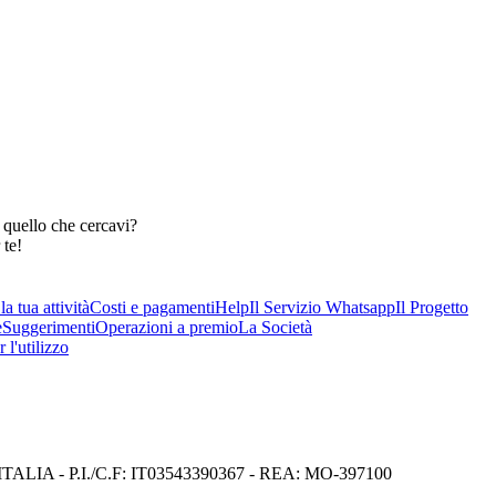
 quello che cercavi?
 te!
a tua attività
Costi e pagamenti
Help
Il Servizio Whatsapp
Il Progetto
e
Suggerimenti
Operazioni a premio
La Società
 l'utilizzo
I) ITALIA - P.I./C.F: IT03543390367 - REA: MO-397100