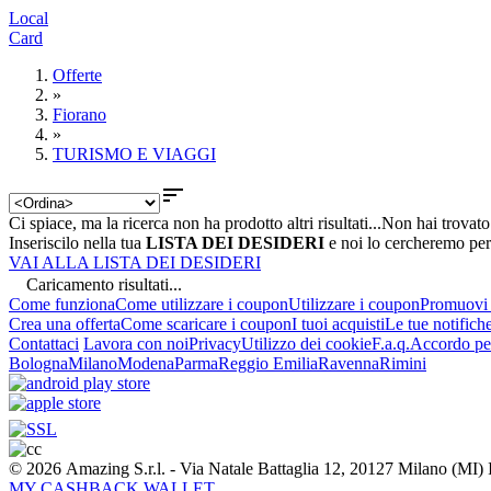
Local
Card
Offerte
»
Fiorano
»
TURISMO E VIAGGI

Ci spiace, ma la ricerca non ha prodotto altri risultati...
Non hai trovato
Inseriscilo nella tua
LISTA DEI DESIDERI
e noi lo cercheremo per
VAI ALLA LISTA DEI DESIDERI
Caricamento risultati...
Come funziona
Come utilizzare i coupon
Utilizzare i coupon
Promuovi l
Crea una offerta
Come scaricare i coupon
I tuoi acquisti
Le tue notifich
Contattaci
Lavora con noi
Privacy
Utilizzo dei cookie
F.a.q.
Accordo per
Bologna
Milano
Modena
Parma
Reggio Emilia
Ravenna
Rimini
© 2026 Amazing S.r.l. - Via Natale Battaglia 12, 20127 Milano (M
MY CASHBACK WALLET