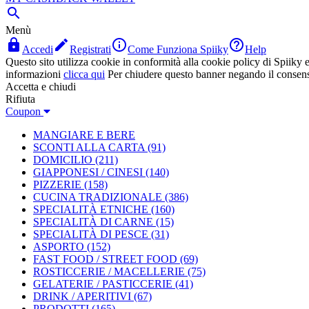

Menù




Accedi
Registrati
Come Funziona Spiiky
Help
Questo sito utilizza cookie in conformità alla cookie policy di Spiiky e 
informazioni
clicca qui
Per chiudere questo banner negando il consen
Accetta e chiudi
Rifiuta
Coupon
MANGIARE E BERE
SCONTI ALLA CARTA
(91)
DOMICILIO
(211)
GIAPPONESI / CINESI
(140)
PIZZERIE
(158)
CUCINA TRADIZIONALE
(386)
SPECIALITÀ ETNICHE
(160)
SPECIALITÀ DI CARNE
(15)
SPECIALITÀ DI PESCE
(31)
ASPORTO
(152)
FAST FOOD / STREET FOOD
(69)
ROSTICCERIE / MACELLERIE
(75)
GELATERIE / PASTICCERIE
(41)
DRINK / APERITIVI
(67)
PRODOTTI
(165)