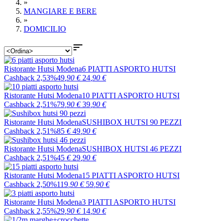
»
MANGIARE E BERE
»
DOMICILIO

Ristorante Hutsi Modena
6 PIATTI ASPORTO HUTSI
Cashback 2,53%
49
,90
€
24
,90
€
Ristorante Hutsi Modena
10 PIATTI ASPORTO HUTSI
Cashback 2,51%
79
,90
€
39
,90
€
Ristorante Hutsi Modena
SUSHIBOX HUTSI 90 PEZZI
Cashback 2,51%
85
€
49
,90
€
Ristorante Hutsi Modena
SUSHIBOX HUTSI 46 PEZZI
Cashback 2,51%
45
€
29
,90
€
Ristorante Hutsi Modena
15 PIATTI ASPORTO HUTSI
Cashback 2,50%
119
,90
€
59
,90
€
Ristorante Hutsi Modena
3 PIATTI ASPORTO HUTSI
Cashback 2,55%
29
,90
€
14
,90
€