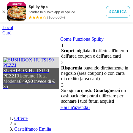
Local
Card
Come Funziona Spiiky
1
Scopri
migliaia di offerte all'interno
dell'area coupon e dell'area card
2
Risparmia
pagando direttamente in
SUSHIBOX HUTSI 90
negozio (area coupon) o con carta
PEZZI
Ristorante Hutsi
di credito (area card)
Modena
€ 49,90 invece di €
3
85
Su ogni acquisto
Guadagnerai
un
cashback che potrai utilizzare per
scontare i tuoi futuri acquisti
Hai un'azienda?
Offerte
»
Castelfranco Emilia