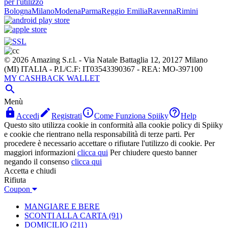
per l'utilizzo
Bologna
Milano
Modena
Parma
Reggio Emilia
Ravenna
Rimini
© 2026 Amazing S.r.l. - Via Natale Battaglia 12, 20127 Milano
(MI) ITALIA - P.I./C.F: IT03543390367 - REA: MO-397100
MY CASHBACK WALLET

Menù




Accedi
Registrati
Come Funziona Spiiky
Help
Questo sito utilizza cookie in conformità alla cookie policy di Spiiky
e cookie che rientrano nella responsabilità di terze parti. Per
procedere è necessario accettare o rifiutare l'utilizzo di cookie. Per
maggiori informazioni
clicca qui
Per chiudere questo banner
negando il consenso
clicca qui
Accetta e chiudi
Rifiuta
Coupon
MANGIARE E BERE
SCONTI ALLA CARTA
(91)
DOMICILIO
(211)