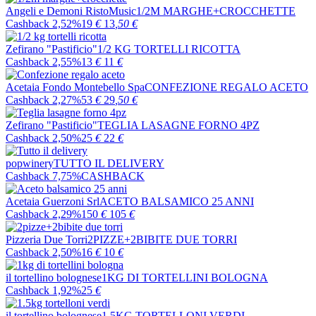
Angeli e Demoni RistoMusic
1/2M MARGHE+CROCCHETTE
Cashback 2,52%
19
€
13
,50
€
Zefirano "Pastificio"
1/2 KG TORTELLI RICOTTA
Cashback 2,55%
13
€
11
€
Acetaia Fondo Montebello Spa
CONFEZIONE REGALO ACETO
Cashback 2,27%
53
€
29
,50
€
Zefirano "Pastificio"
TEGLIA LASAGNE FORNO 4PZ
Cashback 2,50%
25
€
22
€
popwinery
TUTTO IL DELIVERY
Cashback 7,75%
CASHBACK
Acetaia Guerzoni Srl
ACETO BALSAMICO 25 ANNI
Cashback 2,29%
150
€
105
€
Pizzeria Due Torri
2PIZZE+2BIBITE DUE TORRI
Cashback 2,50%
16
€
10
€
il tortellino bolognese
1KG DI TORTELLINI BOLOGNA
Cashback 1,92%
25
€
il tortellino bolognese
1.5KG TORTELLONI VERDI