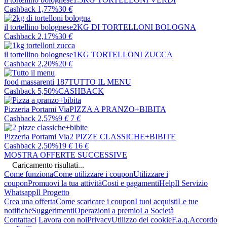
Cashback 1,77%
30
€
il tortellino bolognese
2KG DI TORTELLONI BOLOGNA
Cashback 2,17%
30
€
il tortellino bolognese
1KG TORTELLONI ZUCCA
Cashback 2,20%
20
€
food massarenti 187
TUTTO IL MENU
Cashback 5,50%
CASHBACK
Pizzeria Portami Via
PIZZA A PRANZO+BIBITA
Cashback 2,57%
9
€
7
€
Pizzeria Portami Via
2 PIZZE CLASSICHE+BIBITE
Cashback 2,50%
19
€
16
€
MOSTRA OFFERTE SUCCESSIVE
Caricamento risultati...
Come funziona
Come utilizzare i coupon
Utilizzare i
coupon
Promuovi la tua attività
Costi e pagamenti
Help
Il Servizio
Whatsapp
Il Progetto
Crea una offerta
Come scaricare i coupon
I tuoi acquisti
Le tue
notifiche
Suggerimenti
Operazioni a premio
La Società
Contattaci
Lavora con noi
Privacy
Utilizzo dei cookie
F.a.q.
Accordo