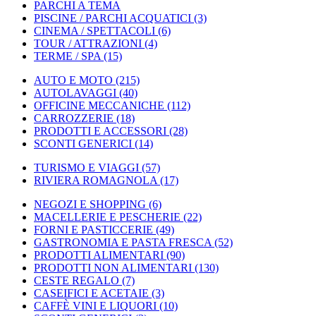
PARCHI A TEMA
PISCINE / PARCHI ACQUATICI
(3)
CINEMA / SPETTACOLI
(6)
TOUR / ATTRAZIONI
(4)
TERME / SPA
(15)
AUTO E MOTO
(215)
AUTOLAVAGGI
(40)
OFFICINE MECCANICHE
(112)
CARROZZERIE
(18)
PRODOTTI E ACCESSORI
(28)
SCONTI GENERICI
(14)
TURISMO E VIAGGI
(57)
RIVIERA ROMAGNOLA
(17)
NEGOZI E SHOPPING
(6)
MACELLERIE E PESCHERIE
(22)
FORNI E PASTICCERIE
(49)
GASTRONOMIA E PASTA FRESCA
(52)
PRODOTTI ALIMENTARI
(90)
PRODOTTI NON ALIMENTARI
(130)
CESTE REGALO
(7)
CASEIFICI E ACETAIE
(3)
CAFFÈ VINI E LIQUORI
(10)