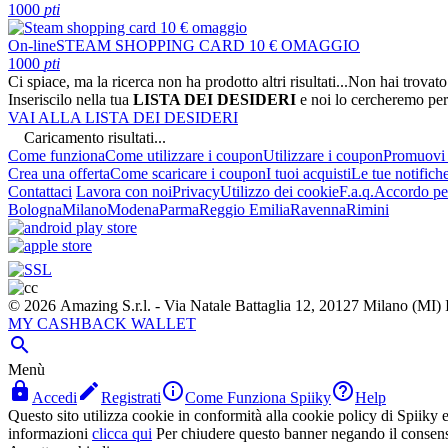
1000
pti
On-line
STEAM SHOPPING CARD 10 € OMAGGIO
1000
pti
Ci spiace, ma la ricerca non ha prodotto altri risultati...
Non hai trovato
Inseriscilo nella tua
LISTA DEI DESIDERI
e noi lo cercheremo per
VAI ALLA LISTA DEI DESIDERI
Caricamento risultati...
Come funziona
Come utilizzare i coupon
Utilizzare i coupon
Promuovi l
Crea una offerta
Come scaricare i coupon
I tuoi acquisti
Le tue notifich
Contattaci
Lavora con noi
Privacy
Utilizzo dei cookie
F.a.q.
Accordo per
Bologna
Milano
Modena
Parma
Reggio Emilia
Ravenna
Rimini
© 2026 Amazing S.r.l. - Via Natale Battaglia 12, 20127 Milano (M
MY CASHBACK WALLET

Menù




Accedi
Registrati
Come Funziona Spiiky
Help
Questo sito utilizza cookie in conformità alla cookie policy di Spiiky e 
informazioni
clicca qui
Per chiudere questo banner negando il consen