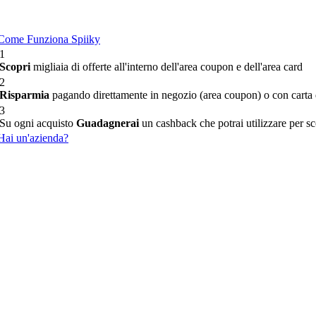
Come Funziona Spiiky
1
Scopri
migliaia di offerte all'interno dell'area coupon e dell'area card
2
Risparmia
pagando direttamente in negozio (area coupon) o con carta d
3
Su ogni acquisto
Guadagnerai
un cashback che potrai utilizzare per sco
Hai un'azienda?