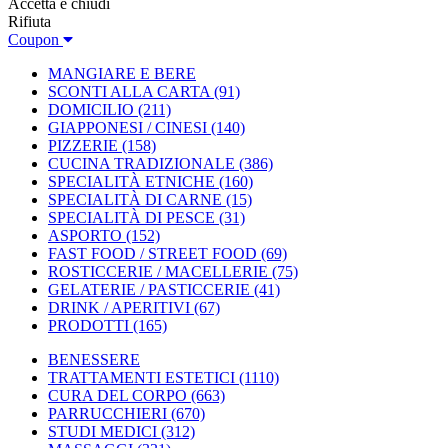
Accetta e chiudi
Rifiuta
Coupon
MANGIARE E BERE
SCONTI ALLA CARTA
(91)
DOMICILIO
(211)
GIAPPONESI / CINESI
(140)
PIZZERIE
(158)
CUCINA TRADIZIONALE
(386)
SPECIALITÀ ETNICHE
(160)
SPECIALITÀ DI CARNE
(15)
SPECIALITÀ DI PESCE
(31)
ASPORTO
(152)
FAST FOOD / STREET FOOD
(69)
ROSTICCERIE / MACELLERIE
(75)
GELATERIE / PASTICCERIE
(41)
DRINK / APERITIVI
(67)
PRODOTTI
(165)
BENESSERE
TRATTAMENTI ESTETICI
(1110)
CURA DEL CORPO
(663)
PARRUCCHIERI
(670)
STUDI MEDICI
(312)