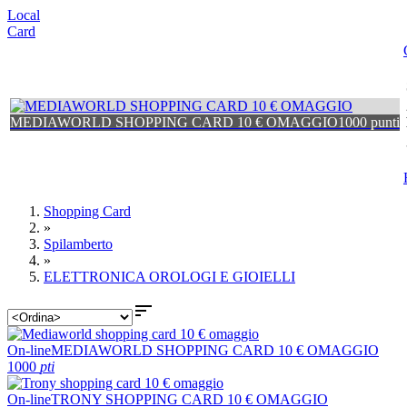
Local
Card
MEDIAWORLD SHOPPING CARD 10 € OMAGGIO
1000 punti
Shopping Card
»
Spilamberto
»
ELETTRONICA OROLOGI E GIOIELLI

On-line
MEDIAWORLD SHOPPING CARD 10 € OMAGGIO
1000
pti
On-line
TRONY SHOPPING CARD 10 € OMAGGIO