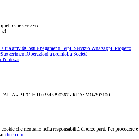
 quello che cercavi?
 te!
a tua attività
Costi e pagamenti
Help
Il Servizio Whatsapp
Il Progetto
e
Suggerimenti
Operazioni a premio
La Società
 l'utilizzo
I) ITALIA - P.I./C.F: IT03543390367 - REA: MO-397100
cookie che rientrano nella responsabilità di terze parti. Per procedere è 
so
clicca qui