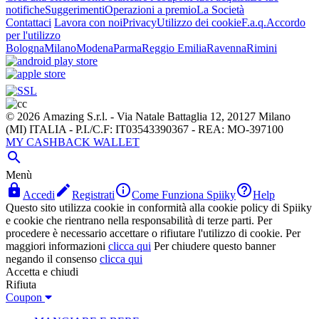
notifiche
Suggerimenti
Operazioni a premio
La Società
Contattaci
Lavora con noi
Privacy
Utilizzo dei cookie
F.a.q.
Accordo
per l'utilizzo
Bologna
Milano
Modena
Parma
Reggio Emilia
Ravenna
Rimini
© 2026 Amazing S.r.l. - Via Natale Battaglia 12, 20127 Milano
(MI) ITALIA - P.I./C.F: IT03543390367 - REA: MO-397100
MY CASHBACK WALLET

Menù




Accedi
Registrati
Come Funziona Spiiky
Help
Questo sito utilizza cookie in conformità alla cookie policy di Spiiky
e cookie che rientrano nella responsabilità di terze parti. Per
procedere è necessario accettare o rifiutare l'utilizzo di cookie. Per
maggiori informazioni
clicca qui
Per chiudere questo banner
negando il consenso
clicca qui
Accetta e chiudi
Rifiuta
Coupon