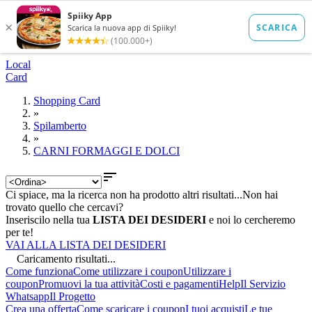
Local
Card
Shopping Card
»
Spilamberto
»
CARNI FORMAGGI E DOLCI

Ci spiace, ma la ricerca non ha prodotto altri risultati...
Non hai
trovato quello che cercavi?
Inseriscilo nella tua
LISTA DEI DESIDERI
e noi lo cercheremo
per te!
VAI ALLA LISTA DEI DESIDERI
Caricamento risultati...
Come funziona
Come utilizzare i coupon
Utilizzare i
coupon
Promuovi la tua attività
Costi e pagamenti
Help
Il Servizio
Whatsapp
Il Progetto
Crea una offerta
Come scaricare i coupon
I tuoi acquisti
Le tue