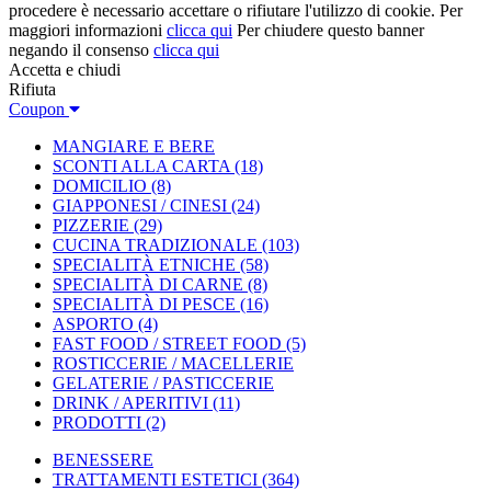
procedere è necessario accettare o rifiutare l'utilizzo di cookie. Per
maggiori informazioni
clicca qui
Per chiudere questo banner
negando il consenso
clicca qui
Accetta e chiudi
Rifiuta
Coupon
MANGIARE E BERE
SCONTI ALLA CARTA
(18)
DOMICILIO
(8)
GIAPPONESI / CINESI
(24)
PIZZERIE
(29)
CUCINA TRADIZIONALE
(103)
SPECIALITÀ ETNICHE
(58)
SPECIALITÀ DI CARNE
(8)
SPECIALITÀ DI PESCE
(16)
ASPORTO
(4)
FAST FOOD / STREET FOOD
(5)
ROSTICCERIE / MACELLERIE
GELATERIE / PASTICCERIE
DRINK / APERITIVI
(11)
PRODOTTI
(2)
BENESSERE
TRATTAMENTI ESTETICI
(364)