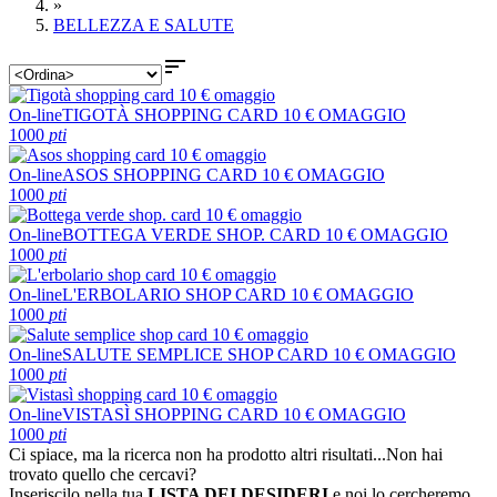
»
BELLEZZA E SALUTE

On-line
TIGOTÀ SHOPPING CARD 10 € OMAGGIO
1000
pti
On-line
ASOS SHOPPING CARD 10 € OMAGGIO
1000
pti
On-line
BOTTEGA VERDE SHOP. CARD 10 € OMAGGIO
1000
pti
On-line
L'ERBOLARIO SHOP CARD 10 € OMAGGIO
1000
pti
On-line
SALUTE SEMPLICE SHOP CARD 10 € OMAGGIO
1000
pti
On-line
VISTASÌ SHOPPING CARD 10 € OMAGGIO
1000
pti
Ci spiace, ma la ricerca non ha prodotto altri risultati...
Non hai
trovato quello che cercavi?
Inseriscilo nella tua
LISTA DEI DESIDERI
e noi lo cercheremo