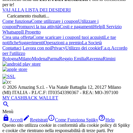
per te!
VAI ALLA LISTA DEI DESIDERI
Caricamento risultati...
Come funziona
Come utilizzare i coupon
Utilizzare i
coupon
Promuovi la tua attività
Costi e pagamenti
Help
Il Servizio
Whatsapp
Il Progetto
Crea una offerta
Come scaricare i coupon
I tuoi acquisti
Le tue
notifiche
Suggerimenti
Operazioni a premio
La Società
Contattaci
Lavora con noi
Privacy
Utilizzo dei cookie
F.a.q.
Accordo
per l'utilizzo
Bologna
Milano
Modena
Parma
Reggio Emilia
Ravenna
Rimini
© 2026 Amazing S.r.l. - Via Natale Battaglia 12, 20127 Milano
(MI) ITALIA - P.I./C.F: IT03543390367 - REA: MO-397100
MY CASHBACK WALLET

Menù




Accedi
Registrati
Come Funziona Spiiky
Help
Questo sito utilizza cookie in conformità alla cookie policy di Spiiky
e cookie che rientrano nella responsabilità di terze parti. Per