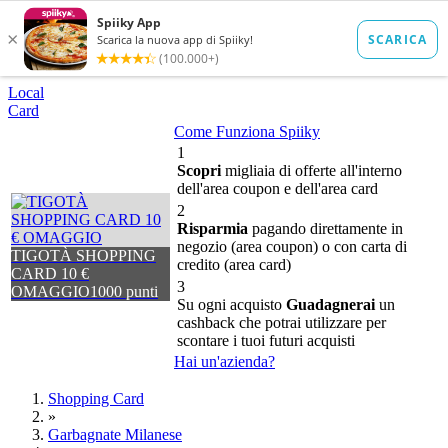
Local
Card
Come Funziona Spiiky
1
Scopri
migliaia di offerte all'interno
dell'area coupon e dell'area card
2
Risparmia
pagando direttamente in
negozio (area coupon) o con carta di
TIGOTÀ SHOPPING
credito (area card)
CARD 10 €
3
OMAGGIO
1000 punti
Su ogni acquisto
Guadagnerai
un
cashback che potrai utilizzare per
scontare i tuoi futuri acquisti
Hai un'azienda?
Shopping Card
»
Garbagnate Milanese