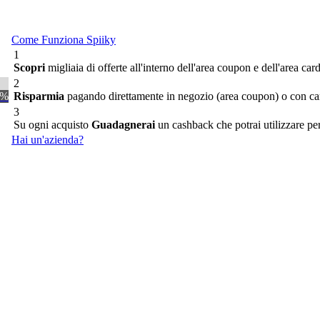
Come Funziona Spiiky
1
Scopri
migliaia di offerte all'interno dell'area coupon e dell'area car
2
0%
Risparmia
pagando direttamente in negozio (area coupon) o con cart
3
Su ogni acquisto
Guadagnerai
un cashback che potrai utilizzare per 
Hai un'azienda?