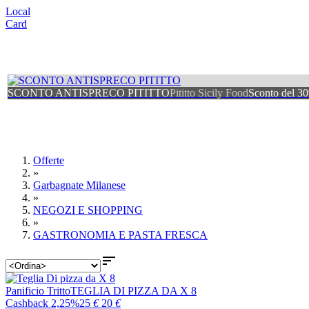
Local
Card
SCONTO ANTISPRECO PITITTO
Pititto Sicily Food
Sconto del 3
Offerte
»
Garbagnate Milanese
»
NEGOZI E SHOPPING
»
GASTRONOMIA E PASTA FRESCA

Panificio Tritto
TEGLIA DI PIZZA DA X 8
Cashback 2,25%
25
€
20
€