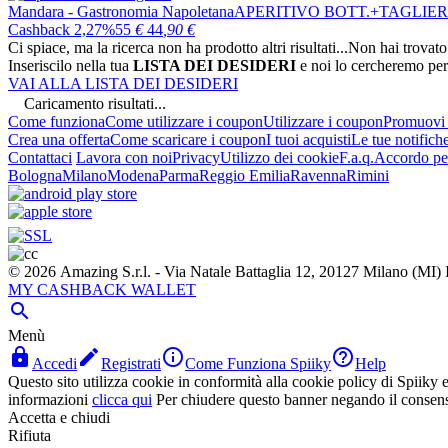
Mandara - Gastronomia Napoletana
APERITIVO BOTT.+TAGLIE
Cashback 2,27%
55
€
44
,90
€
Ci spiace, ma la ricerca non ha prodotto altri risultati...
Non hai trovato
Inseriscilo nella tua
LISTA DEI DESIDERI
e noi lo cercheremo per
VAI ALLA LISTA DEI DESIDERI
Caricamento risultati...
Come funziona
Come utilizzare i coupon
Utilizzare i coupon
Promuovi l
Crea una offerta
Come scaricare i coupon
I tuoi acquisti
Le tue notifich
Contattaci
Lavora con noi
Privacy
Utilizzo dei cookie
F.a.q.
Accordo per
Bologna
Milano
Modena
Parma
Reggio Emilia
Ravenna
Rimini
© 2026 Amazing S.r.l. - Via Natale Battaglia 12, 20127 Milano (M
MY CASHBACK WALLET

Menù




Accedi
Registrati
Come Funziona Spiiky
Help
Questo sito utilizza cookie in conformità alla cookie policy di Spiiky e 
informazioni
clicca qui
Per chiudere questo banner negando il consen
Accetta e chiudi
Rifiuta