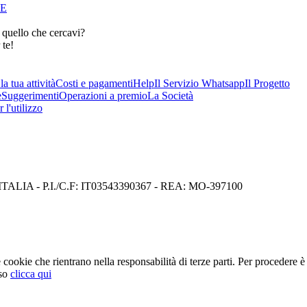
RE
 quello che cercavi?
 te!
a tua attività
Costi e pagamenti
Help
Il Servizio Whatsapp
Il Progetto
e
Suggerimenti
Operazioni a premio
La Società
 l'utilizzo
I) ITALIA - P.I./C.F: IT03543390367 - REA: MO-397100
cookie che rientrano nella responsabilità di terze parti. Per procedere è 
so
clicca qui