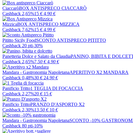
Ciaccarò
BOX ANTISPRECO CIACCARÒ
Cashback 2,65%
15
€
4
,90
€
Mizzica
BOX ANTISPRECO MIZZICA
Cashback 7,62%
15
€
4
,99
€
Pititto Sicily Food
SCONTO ANTISPRECO PITITTO
Cashback 20 pti
-30%
Panetteria Dolce e Salato da Claudia
PANINO, BIBITA E DOLCET
Cashback 2,65%
7
,50
€
4
,90
€
Mandara - Gastronomia Napoletana
APERITIVO X2 MANDARA
Cashback 0,48%
30
€
24
,90
€
Panificio Tritto
1 TEGLIA DI FOCACCIA
Cashback 2,27%
20
€
15
€
Panificio Tritto
PRANZO D'ASPORTO X2
Cashback 2,30%
13
,50
€
10
€
Mandara - Gastronomia Napoletana
SCONTO -10% GASTRONOM
Cashback 80 pti
-10%