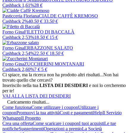
Cashback 1,61%
28
€
Pasticceria Floriana
CIALDE CAFFÈ KREMOSO
Cashback 2%
40
,50
€
33
,50
€
Forno Gina
FILETTO DI BACCALÀ
Cashback 2,53%
18
,50
€
15
€
Forno Gina
ERBAZZONE SALATO
Cashback 2,54%
22
,50
€
18
,50
€
Forno Gina
ZUCCHERINI MONTANARI
Cashback 2,60%
7
€
5
€
Ci spiace, ma la ricerca non ha prodotto altri risultati...
Non hai
trovato quello che cercavi?
Inseriscilo nella tua
LISTA DEI DESIDERI
e noi lo cercheremo
per te!
VAI ALLA LISTA DEI DESIDERI
Caricamento risultati...
Come funziona
Come utilizzare i coupon
Utilizzare i
coupon
Promuovi la tua attività
Costi e pagamenti
Help
Il Servizio
Whatsapp
Il Progetto
Crea una offerta
Come scaricare i coupon
I tuoi acquisti
Le tue
notifiche
Suggerimenti
Operazioni a premio
La Società