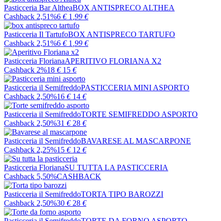
Pasticceria Bar Althea
BOX ANTISPRECO ALTHEA
Cashback 2,51%
6
€
1
,99
€
Pasticceria Il Tartufo
BOX ANTISPRECO TARTUFO
Cashback 2,51%
6
€
1
,99
€
Pasticceria Floriana
APERITIVO FLORIANA X2
Cashback 2%
18
€
15
€
Pasticceria il Semifreddo
PASTICCERIA MINI ASPORTO
Cashback 2,50%
16
€
14
€
Pasticceria il Semifreddo
TORTE SEMIFREDDO ASPORTO
Cashback 2,50%
31
€
28
€
Pasticceria il Semifreddo
BAVARESE AL MASCARPONE
Cashback 2,25%
15
€
12
€
Pasticceria Floriana
SU TUTTA LA PASTICCERIA
Cashback 5,50%
CASHBACK
Pasticceria il Semifreddo
TORTA TIPO BAROZZI
Cashback 2,50%
30
€
28
€
Pasticceria il Semifreddo
TORTE DA FORNO ASPORTO