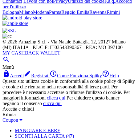
Contattaci
Lavora con noi
Privacy
Utilizzo dei cookie
F.a.q.
Accordo
per l'utilizzo
Bologna
Milano
Modena
Parma
Reggio Emilia
Ravenna
Rimini
© 2026 Amazing S.r.l. - Via Natale Battaglia 12, 20127 Milano
(MI) ITALIA - P.I./C.F: IT03543390367 - REA: MO-397100
MY CASHBACK WALLET

Menù




Accedi
Registrati
Come Funziona Spiiky
Help
Questo sito utilizza cookie in conformità alla cookie policy di Spiiky
e cookie che rientrano nella responsabilità di terze parti. Per
procedere è necessario accettare o rifiutare l'utilizzo di cookie. Per
maggiori informazioni
clicca qui
Per chiudere questo banner
negando il consenso
clicca qui
Accetta e chiudi
Rifiuta
Coupon
MANGIARE E BERE
SCONTI ALLA CARTA
(47)