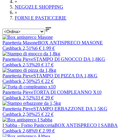
»
NEGOZI E SHOPPING
»
FORNI E PASTICCERIE

Panetteria Masone
BOX ANTISPRECO MASONE
Cashback 2,51%
6
€
1
,99
€
Panetteria Pieve
STAMPO DI GNOCCO DA 1,8KG
Cashback 2,53%
20
€
17
€
Panetteria Pieve
STAMPO DI PIZZA DA 1,8KG
Cashback 2,50%
25
€
22
€
Panetteria Pieve
TORTA DI COMPLEANNO X10
Cashback 2,52%
33
€
29
€
Panetteria Pieve
STAMPO ERBAZZONE DA 1,5KG
Cashback 2,50%
25
€
22
€
I Sabba - Forno Pasticceria
BOX ANTISPRECO I SABBA
Cashback 2,68%
9
€
2
,99
€