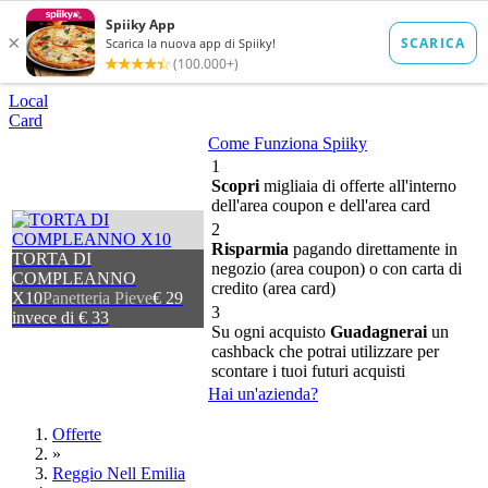
Local
Card
Come Funziona Spiiky
1
Scopri
migliaia di offerte all'interno
dell'area coupon e dell'area card
2
Risparmia
pagando direttamente in
TORTA DI
negozio (area coupon) o con carta di
COMPLEANNO
credito (area card)
X10
Panetteria Pieve
€ 29
3
invece di € 33
Su ogni acquisto
Guadagnerai
un
cashback che potrai utilizzare per
scontare i tuoi futuri acquisti
Hai un'azienda?
Offerte
»
Reggio Nell Emilia