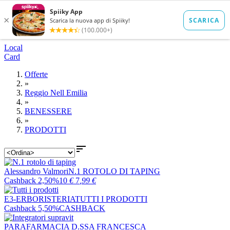
Local
Card
Offerte
»
Reggio Nell Emilia
»
BENESSERE
»
PRODOTTI

Alessandro Valmori
N.1 ROTOLO DI TAPING
Cashback 2,50%
10
€
7
,99
€
E3-ERBORISTERIA
TUTTI I PRODOTTI
Cashback 5,50%
CASHBACK
PARAFARMACIA D.SSA FRANCESCA