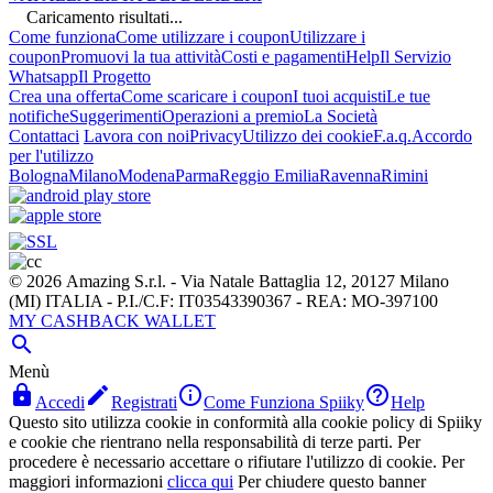
Caricamento risultati...
Come funziona
Come utilizzare i coupon
Utilizzare i
coupon
Promuovi la tua attività
Costi e pagamenti
Help
Il Servizio
Whatsapp
Il Progetto
Crea una offerta
Come scaricare i coupon
I tuoi acquisti
Le tue
notifiche
Suggerimenti
Operazioni a premio
La Società
Contattaci
Lavora con noi
Privacy
Utilizzo dei cookie
F.a.q.
Accordo
per l'utilizzo
Bologna
Milano
Modena
Parma
Reggio Emilia
Ravenna
Rimini
© 2026 Amazing S.r.l. - Via Natale Battaglia 12, 20127 Milano
(MI) ITALIA - P.I./C.F: IT03543390367 - REA: MO-397100
MY CASHBACK WALLET

Menù




Accedi
Registrati
Come Funziona Spiiky
Help
Questo sito utilizza cookie in conformità alla cookie policy di Spiiky
e cookie che rientrano nella responsabilità di terze parti. Per
procedere è necessario accettare o rifiutare l'utilizzo di cookie. Per
maggiori informazioni
clicca qui
Per chiudere questo banner