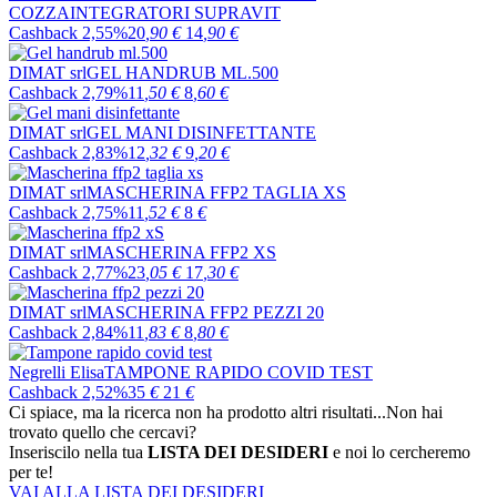
COZZA
INTEGRATORI SUPRAVIT
Cashback 2,55%
20
,90
€
14
,90
€
DIMAT srl
GEL HANDRUB ML.500
Cashback 2,79%
11
,50
€
8
,60
€
DIMAT srl
GEL MANI DISINFETTANTE
Cashback 2,83%
12
,32
€
9
,20
€
DIMAT srl
MASCHERINA FFP2 TAGLIA XS
Cashback 2,75%
11
,52
€
8
€
DIMAT srl
MASCHERINA FFP2 XS
Cashback 2,77%
23
,05
€
17
,30
€
DIMAT srl
MASCHERINA FFP2 PEZZI 20
Cashback 2,84%
11
,83
€
8
,80
€
Negrelli Elisa
TAMPONE RAPIDO COVID TEST
Cashback 2,52%
35
€
21
€
Ci spiace, ma la ricerca non ha prodotto altri risultati...
Non hai
trovato quello che cercavi?
Inseriscilo nella tua
LISTA DEI DESIDERI
e noi lo cercheremo
per te!
VAI ALLA LISTA DEI DESIDERI