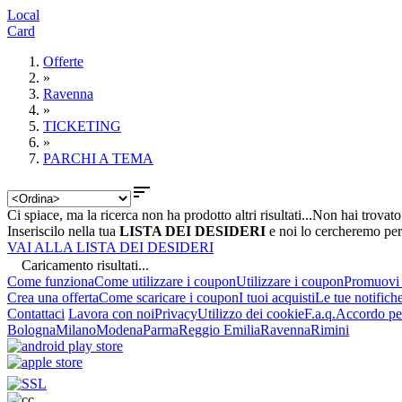
Local
Card
Offerte
»
Ravenna
»
TICKETING
»
PARCHI A TEMA

Ci spiace, ma la ricerca non ha prodotto altri risultati...
Non hai trovato
Inseriscilo nella tua
LISTA DEI DESIDERI
e noi lo cercheremo per
VAI ALLA LISTA DEI DESIDERI
Caricamento risultati...
Come funziona
Come utilizzare i coupon
Utilizzare i coupon
Promuovi l
Crea una offerta
Come scaricare i coupon
I tuoi acquisti
Le tue notifich
Contattaci
Lavora con noi
Privacy
Utilizzo dei cookie
F.a.q.
Accordo per
Bologna
Milano
Modena
Parma
Reggio Emilia
Ravenna
Rimini