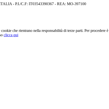
I) ITALIA - P.I./C.F: IT03543390367 - REA: MO-397100
cookie che rientrano nella responsabilità di terze parti. Per procedere è 
so
clicca qui