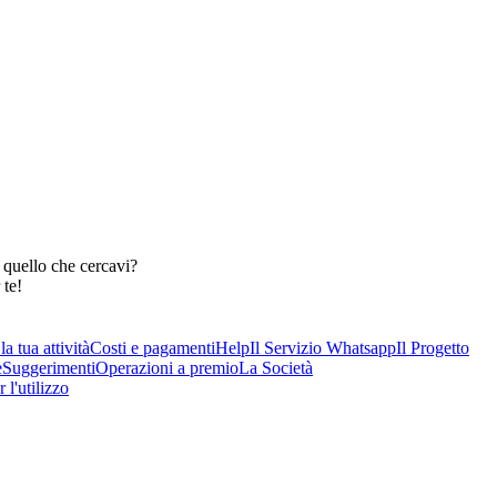
 quello che cercavi?
 te!
a tua attività
Costi e pagamenti
Help
Il Servizio Whatsapp
Il Progetto
e
Suggerimenti
Operazioni a premio
La Società
 l'utilizzo