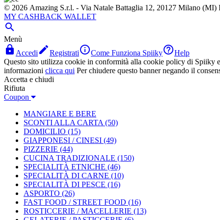
© 2026 Amazing S.r.l. - Via Natale Battaglia 12, 20127 Milano (M
MY CASHBACK WALLET

Menù




Accedi
Registrati
Come Funziona Spiiky
Help
Questo sito utilizza cookie in conformità alla cookie policy di Spiiky e 
informazioni
clicca qui
Per chiudere questo banner negando il consen
Accetta e chiudi
Rifiuta
Coupon
MANGIARE E BERE
SCONTI ALLA CARTA
(50)
DOMICILIO
(15)
GIAPPONESI / CINESI
(49)
PIZZERIE
(44)
CUCINA TRADIZIONALE
(150)
SPECIALITÀ ETNICHE
(46)
SPECIALITÀ DI CARNE
(10)
SPECIALITÀ DI PESCE
(16)
ASPORTO
(26)
FAST FOOD / STREET FOOD
(16)
ROSTICCERIE / MACELLERIE
(13)
GELATERIE / PASTICCERIE
(6)