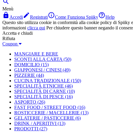

Menù




Accedi
Registrati
Come Funziona Spiiky
Help
Questo sito utilizza cookie in conformità alla cookie policy di Spiiky e 
informazioni
clicca qui
Per chiudere questo banner negando il consen
Accetta e chiudi
Rifiuta
Coupon
MANGIARE E BERE
SCONTI ALLA CARTA
(50)
DOMICILIO
(15)
GIAPPONESI / CINESI
(49)
PIZZERIE
(44)
CUCINA TRADIZIONALE
(150)
SPECIALITÀ ETNICHE
(46)
SPECIALITÀ DI CARNE
(10)
SPECIALITÀ DI PESCE
(16)
ASPORTO
(26)
FAST FOOD / STREET FOOD
(16)
ROSTICCERIE / MACELLERIE
(13)
GELATERIE / PASTICCERIE
(6)
DRINK / APERITIVI
(13)
PRODOTTI
(27)