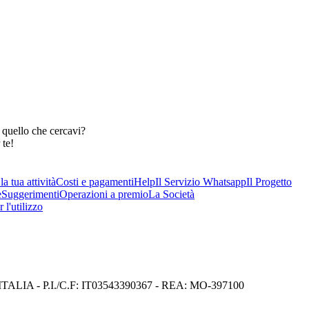
 quello che cercavi?
 te!
a tua attività
Costi e pagamenti
Help
Il Servizio Whatsapp
Il Progetto
e
Suggerimenti
Operazioni a premio
La Società
 l'utilizzo
I) ITALIA - P.I./C.F: IT03543390367 - REA: MO-397100