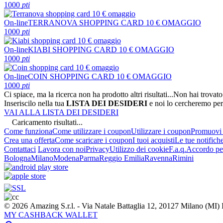
1000
pti
On-line
TERRANOVA SHOPPING CARD 10 € OMAGGIO
1000
pti
On-line
KIABI SHOPPING CARD 10 € OMAGGIO
1000
pti
On-line
COIN SHOPPING CARD 10 € OMAGGIO
1000
pti
Ci spiace, ma la ricerca non ha prodotto altri risultati...
Non hai trovato
Inseriscilo nella tua
LISTA DEI DESIDERI
e noi lo cercheremo per
VAI ALLA LISTA DEI DESIDERI
Caricamento risultati...
Come funziona
Come utilizzare i coupon
Utilizzare i coupon
Promuovi l
Crea una offerta
Come scaricare i coupon
I tuoi acquisti
Le tue notifich
Contattaci
Lavora con noi
Privacy
Utilizzo dei cookie
F.a.q.
Accordo per
Bologna
Milano
Modena
Parma
Reggio Emilia
Ravenna
Rimini
© 2026 Amazing S.r.l. - Via Natale Battaglia 12, 20127 Milano (M
MY CASHBACK WALLET