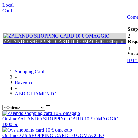
Local
Card
Come
1
Scop
2
ZALANDO SHOPPING CARD 10 € OMAGGIO
1000 punti
Risp
3
Su o
Hai u
Shopping Card
»
Ravenna
»
ABBIGLIAMENTO

On-line
ZALANDO SHOPPING CARD 10 € OMAGGIO
1000
pti
On-line
OVS SHOPPING CARD 10 € OMAGGIO