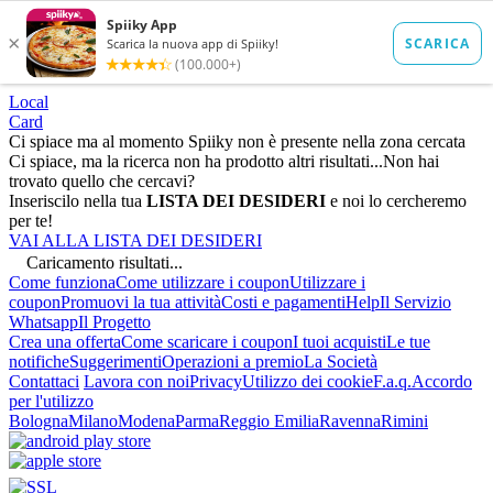
Local
Card
Ci spiace ma al momento Spiiky non è presente nella zona cercata
Ci spiace, ma la ricerca non ha prodotto altri risultati...
Non hai
trovato quello che cercavi?
Inseriscilo nella tua
LISTA DEI DESIDERI
e noi lo cercheremo
per te!
VAI ALLA LISTA DEI DESIDERI
Caricamento risultati...
Come funziona
Come utilizzare i coupon
Utilizzare i
coupon
Promuovi la tua attività
Costi e pagamenti
Help
Il Servizio
Whatsapp
Il Progetto
Crea una offerta
Come scaricare i coupon
I tuoi acquisti
Le tue
notifiche
Suggerimenti
Operazioni a premio
La Società
Contattaci
Lavora con noi
Privacy
Utilizzo dei cookie
F.a.q.
Accordo
per l'utilizzo
Bologna
Milano
Modena
Parma
Reggio Emilia
Ravenna
Rimini