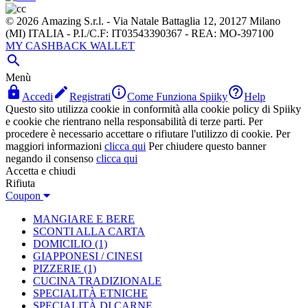
© 2026 Amazing S.r.l. - Via Natale Battaglia 12, 20127 Milano
(MI) ITALIA - P.I./C.F: IT03543390367 - REA: MO-397100
MY CASHBACK WALLET

Menù




Accedi
Registrati
Come Funziona Spiiky
Help
Questo sito utilizza cookie in conformità alla cookie policy di Spiiky
e cookie che rientrano nella responsabilità di terze parti. Per
procedere è necessario accettare o rifiutare l'utilizzo di cookie. Per
maggiori informazioni
clicca qui
Per chiudere questo banner
negando il consenso
clicca qui
Accetta e chiudi
Rifiuta
Coupon
MANGIARE E BERE
SCONTI ALLA CARTA
DOMICILIO
(1)
GIAPPONESI / CINESI
PIZZERIE
(1)
CUCINA TRADIZIONALE
SPECIALITÀ ETNICHE
SPECIALITÀ DI CARNE