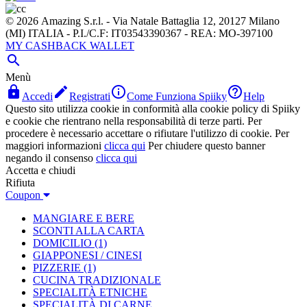
© 2026 Amazing S.r.l. - Via Natale Battaglia 12, 20127 Milano
(MI) ITALIA - P.I./C.F: IT03543390367 - REA: MO-397100
MY CASHBACK WALLET

Menù




Accedi
Registrati
Come Funziona Spiiky
Help
Questo sito utilizza cookie in conformità alla cookie policy di Spiiky
e cookie che rientrano nella responsabilità di terze parti. Per
procedere è necessario accettare o rifiutare l'utilizzo di cookie. Per
maggiori informazioni
clicca qui
Per chiudere questo banner
negando il consenso
clicca qui
Accetta e chiudi
Rifiuta
Coupon
MANGIARE E BERE
SCONTI ALLA CARTA
DOMICILIO
(1)
GIAPPONESI / CINESI
PIZZERIE
(1)
CUCINA TRADIZIONALE
SPECIALITÀ ETNICHE
SPECIALITÀ DI CARNE