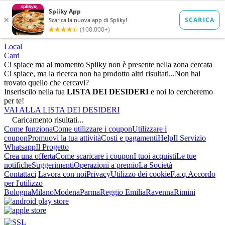
Local
Card
Ci spiace ma al momento Spiiky non è presente nella zona cercata
Ci spiace, ma la ricerca non ha prodotto altri risultati...
Non hai
trovato quello che cercavi?
Inseriscilo nella tua
LISTA DEI DESIDERI
e noi lo cercheremo
per te!
VAI ALLA LISTA DEI DESIDERI
Caricamento risultati...
Come funziona
Come utilizzare i coupon
Utilizzare i
coupon
Promuovi la tua attività
Costi e pagamenti
Help
Il Servizio
Whatsapp
Il Progetto
Crea una offerta
Come scaricare i coupon
I tuoi acquisti
Le tue
notifiche
Suggerimenti
Operazioni a premio
La Società
Contattaci
Lavora con noi
Privacy
Utilizzo dei cookie
F.a.q.
Accordo
per l'utilizzo
Bologna
Milano
Modena
Parma
Reggio Emilia
Ravenna
Rimini