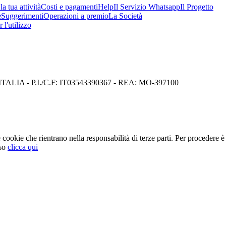
a tua attività
Costi e pagamenti
Help
Il Servizio Whatsapp
Il Progetto
e
Suggerimenti
Operazioni a premio
La Società
 l'utilizzo
I) ITALIA - P.I./C.F: IT03543390367 - REA: MO-397100
cookie che rientrano nella responsabilità di terze parti. Per procedere è 
so
clicca qui