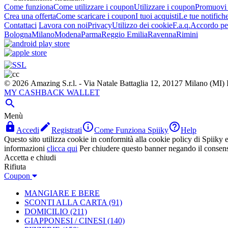
Come funziona
Come utilizzare i coupon
Utilizzare i coupon
Promuovi l
Crea una offerta
Come scaricare i coupon
I tuoi acquisti
Le tue notifich
Contattaci
Lavora con noi
Privacy
Utilizzo dei cookie
F.a.q.
Accordo per
Bologna
Milano
Modena
Parma
Reggio Emilia
Ravenna
Rimini
© 2026 Amazing S.r.l. - Via Natale Battaglia 12, 20127 Milano (M
MY CASHBACK WALLET

Menù




Accedi
Registrati
Come Funziona Spiiky
Help
Questo sito utilizza cookie in conformità alla cookie policy di Spiiky e 
informazioni
clicca qui
Per chiudere questo banner negando il consen
Accetta e chiudi
Rifiuta
Coupon
MANGIARE E BERE
SCONTI ALLA CARTA
(91)
DOMICILIO
(211)
GIAPPONESI / CINESI
(140)