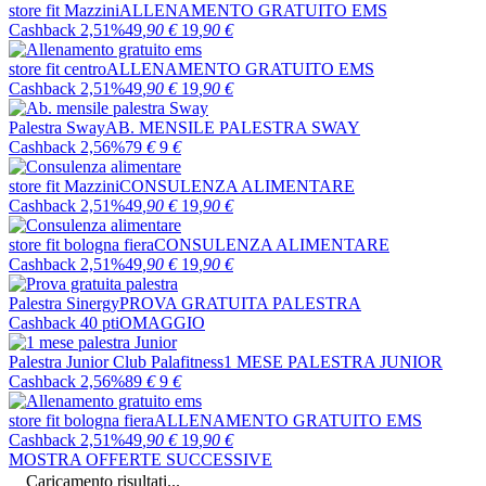
store fit Mazzini
ALLENAMENTO GRATUITO EMS
Cashback 2,51%
49
,90
€
19
,90
€
store fit centro
ALLENAMENTO GRATUITO EMS
Cashback 2,51%
49
,90
€
19
,90
€
Palestra Sway
AB. MENSILE PALESTRA SWAY
Cashback 2,56%
79
€
9
€
store fit Mazzini
CONSULENZA ALIMENTARE
Cashback 2,51%
49
,90
€
19
,90
€
store fit bologna fiera
CONSULENZA ALIMENTARE
Cashback 2,51%
49
,90
€
19
,90
€
Palestra Sinergy
PROVA GRATUITA PALESTRA
Cashback 40 pti
OMAGGIO
Palestra Junior Club Palafitness
1 MESE PALESTRA JUNIOR
Cashback 2,56%
89
€
9
€
store fit bologna fiera
ALLENAMENTO GRATUITO EMS
Cashback 2,51%
49
,90
€
19
,90
€
MOSTRA OFFERTE SUCCESSIVE
Caricamento risultati...