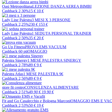
Oasi Metropolitana
LEZIONE DANZA AEREA BIMBI
Cashback 2,30%
15
€
10
€
Lady Line Palestra
3 MESI X 3 PERSONE
Cashback 2,25%
230
€
153
€
Lady Line Palestra
1 SEDUTA PERSONAL TRAINER
Cashback 2,50%
35
€
20
€
Go Up Fitness
PROVA EMS VACUUM
Cashback 60 pti
OMAGGIO
Palestra Sinergy
1 MESE PALESTRA SINERGY
Cashback 2,78%
89
€
9
€
Palestra Atlas
1 MESE PALESTRA 9€
Cashback 2,56%
89
€
9
€
store fit centro
CONSULENZA ALIMENTARE
Cashback 2,51%
49
,90
€
19
,90
€
Fit and Go Casalecchio e Bologna Marconi
OMAGGIO EMS E VAC
Cashback 2,53%
50
€
19
€