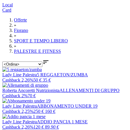
Local
Card
Offerte
»
Fiorano
»
SPORT E TEMPO LIBERO
»
PALESTRE E FITNESS

Lady Line Palestra
5 REGGAETON/ZUMBA
Cashback 2,26%
50
€
35
€
Roberta Ancoretti Nutrizionista
ALLENAMENTI DI GRUPPO
Cashback 2%
70
€
Lady Line Palestra
ABBONAMENTO UNDER 19
Cashback 2,25%
250
€
160
€
Lady Line Palestra
ADDIO PANCIA 1 MESE
Cashback 2,26%
120
€
89
,90
€