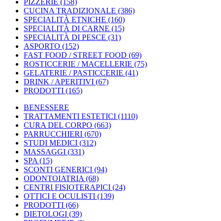
PIZZERIE
(158)
CUCINA TRADIZIONALE
(386)
SPECIALITÀ ETNICHE
(160)
SPECIALITÀ DI CARNE
(15)
SPECIALITÀ DI PESCE
(31)
ASPORTO
(152)
FAST FOOD / STREET FOOD
(69)
ROSTICCERIE / MACELLERIE
(75)
GELATERIE / PASTICCERIE
(41)
DRINK / APERITIVI
(67)
PRODOTTI
(165)
BENESSERE
TRATTAMENTI ESTETICI
(1110)
CURA DEL CORPO
(663)
PARRUCCHIERI
(670)
STUDI MEDICI
(312)
MASSAGGI
(331)
SPA
(15)
SCONTI GENERICI
(94)
ODONTOIATRIA
(68)
CENTRI FISIOTERAPICI
(24)
OTTICI E OCULISTI
(139)
PRODOTTI
(66)
DIETOLOGI
(39)