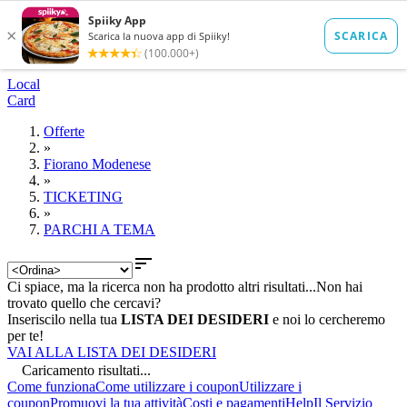
Local
Card
Offerte
»
Fiorano Modenese
»
TICKETING
»
PARCHI A TEMA

Ci spiace, ma la ricerca non ha prodotto altri risultati...
Non hai
trovato quello che cercavi?
Inseriscilo nella tua
LISTA DEI DESIDERI
e noi lo cercheremo
per te!
VAI ALLA LISTA DEI DESIDERI
Caricamento risultati...
Come funziona
Come utilizzare i coupon
Utilizzare i
coupon
Promuovi la tua attività
Costi e pagamenti
Help
Il Servizio