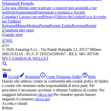
Whatsapp
Il Progetto
Crea una offerta
Come scaricare i coupon
I tuoi acquisti
Le tue
notifiche
Suggerimenti
Operazioni a premio
La Società
Contattaci
Lavora con noi
Privacy
Utilizzo dei cookie
F.a.q.
Accordo
per l'utilizzo
Bologna
Milano
Modena
Parma
Reggio Emilia
Ravenna
Rimini
© 2026 Amazing S.r.l. - Via Natale Battaglia 12, 20127 Milano
(MI) ITALIA - P.I./C.F: IT03543390367 - REA: MO-397100
MY CASHBACK WALLET

Menù




Accedi
Registrati
Come Funziona Spiiky
Help
Questo sito utilizza cookie in conformità alla cookie policy di Spiiky
e cookie che rientrano nella responsabilità di terze parti. Per
procedere è necessario accettare o rifiutare l'utilizzo di cookie. Per
maggiori informazioni
clicca qui
Per chiudere questo banner
negando il consenso
clicca qui
Accetta e chiudi
Rifiuta