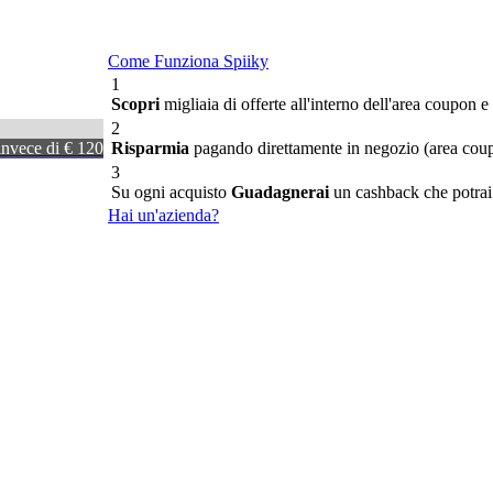
Come Funziona Spiiky
1
Scopri
migliaia di offerte all'interno dell'area coupon e 
2
invece di € 120
Risparmia
pagando direttamente in negozio (area coupo
3
Su ogni acquisto
Guadagnerai
un cashback che potrai u
Hai un'azienda?