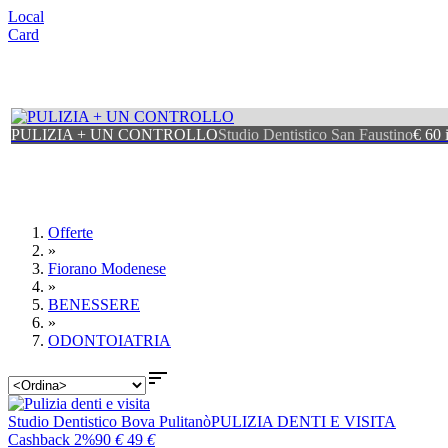
Local
Card
PULIZIA + UN CONTROLLO
Studio Dentistico San Faustino
€ 60 
Offerte
»
Fiorano Modenese
»
BENESSERE
»
ODONTOIATRIA

Studio Dentistico Bova Pulitanò
PULIZIA DENTI E VISITA
Cashback 2%
90
€
49
€