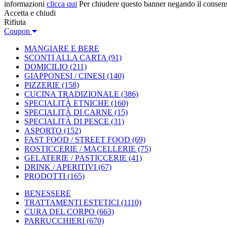
informazioni
clicca qui
Per chiudere questo banner negando il consen
Accetta e chiudi
Rifiuta
Coupon
MANGIARE E BERE
SCONTI ALLA CARTA
(91)
DOMICILIO
(211)
GIAPPONESI / CINESI
(140)
PIZZERIE
(158)
CUCINA TRADIZIONALE
(386)
SPECIALITÀ ETNICHE
(160)
SPECIALITÀ DI CARNE
(15)
SPECIALITÀ DI PESCE
(31)
ASPORTO
(152)
FAST FOOD / STREET FOOD
(69)
ROSTICCERIE / MACELLERIE
(75)
GELATERIE / PASTICCERIE
(41)
DRINK / APERITIVI
(67)
PRODOTTI
(165)
BENESSERE
TRATTAMENTI ESTETICI
(1110)
CURA DEL CORPO
(663)
PARRUCCHIERI
(670)