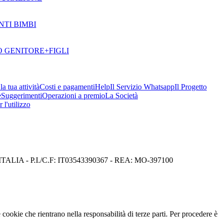
NTI BIMBI
 GENITORE+FIGLI
a tua attività
Costi e pagamenti
Help
Il Servizio Whatsapp
Il Progetto
e
Suggerimenti
Operazioni a premio
La Società
 l'utilizzo
I) ITALIA - P.I./C.F: IT03543390367 - REA: MO-397100
cookie che rientrano nella responsabilità di terze parti. Per procedere è 