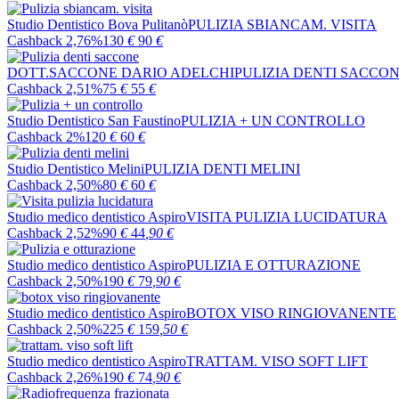
Studio Dentistico Bova Pulitanò
PULIZIA SBIANCAM. VISITA
Cashback 2,76%
130
€
90
€
DOTT.SACCONE DARIO ADELCHI
PULIZIA DENTI SACCO
Cashback 2,51%
75
€
55
€
Studio Dentistico San Faustino
PULIZIA + UN CONTROLLO
Cashback 2%
120
€
60
€
Studio Dentistico Melini
PULIZIA DENTI MELINI
Cashback 2,50%
80
€
60
€
Studio medico dentistico Aspiro
VISITA PULIZIA LUCIDATURA
Cashback 2,52%
90
€
44
,90
€
Studio medico dentistico Aspiro
PULIZIA E OTTURAZIONE
Cashback 2,50%
190
€
79
,90
€
Studio medico dentistico Aspiro
BOTOX VISO RINGIOVANENTE
Cashback 2,50%
225
€
159
,50
€
Studio medico dentistico Aspiro
TRATTAM. VISO SOFT LIFT
Cashback 2,26%
190
€
74
,90
€