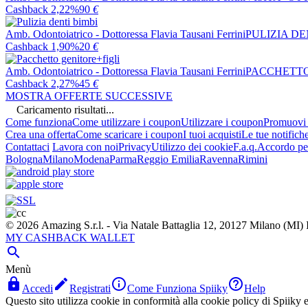
Cashback 2,22%
90
€
Amb. Odontoiatrico - Dottoressa Flavia Tausani Ferrini
PULIZIA DE
Cashback 1,90%
20
€
Amb. Odontoiatrico - Dottoressa Flavia Tausani Ferrini
PACCHETTO
Cashback 2,27%
45
€
MOSTRA OFFERTE SUCCESSIVE
Caricamento risultati...
Come funziona
Come utilizzare i coupon
Utilizzare i coupon
Promuovi l
Crea una offerta
Come scaricare i coupon
I tuoi acquisti
Le tue notifich
Contattaci
Lavora con noi
Privacy
Utilizzo dei cookie
F.a.q.
Accordo per
Bologna
Milano
Modena
Parma
Reggio Emilia
Ravenna
Rimini
© 2026 Amazing S.r.l. - Via Natale Battaglia 12, 20127 Milano (M
MY CASHBACK WALLET

Menù




Accedi
Registrati
Come Funziona Spiiky
Help
Questo sito utilizza cookie in conformità alla cookie policy di Spiiky e 