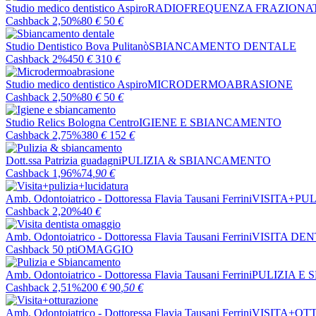
Studio medico dentistico Aspiro
RADIOFREQUENZA FRAZIONA
Cashback 2,50%
80
€
50
€
Studio Dentistico Bova Pulitanò
SBIANCAMENTO DENTALE
Cashback 2%
450
€
310
€
Studio medico dentistico Aspiro
MICRODERMOABRASIONE
Cashback 2,50%
80
€
50
€
Studio Relics Bologna Centro
IGIENE E SBIANCAMENTO
Cashback 2,75%
380
€
152
€
Dott.ssa Patrizia guadagni
PULIZIA & SBIANCAMENTO
Cashback 1,96%
74
,90
€
Amb. Odontoiatrico - Dottoressa Flavia Tausani Ferrini
VISITA+PU
Cashback 2,20%
40
€
Amb. Odontoiatrico - Dottoressa Flavia Tausani Ferrini
VISITA DE
Cashback 50 pti
OMAGGIO
Amb. Odontoiatrico - Dottoressa Flavia Tausani Ferrini
PULIZIA E
Cashback 2,51%
200
€
90
,50
€
Amb. Odontoiatrico - Dottoressa Flavia Tausani Ferrini
VISITA+OT