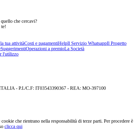
 quello che cercavi?
 te!
a tua attività
Costi e pagamenti
Help
Il Servizio Whatsapp
Il Progetto
e
Suggerimenti
Operazioni a premio
La Società
 l'utilizzo
I) ITALIA - P.I./C.F: IT03543390367 - REA: MO-397100
cookie che rientrano nella responsabilità di terze parti. Per procedere è 
so
clicca qui