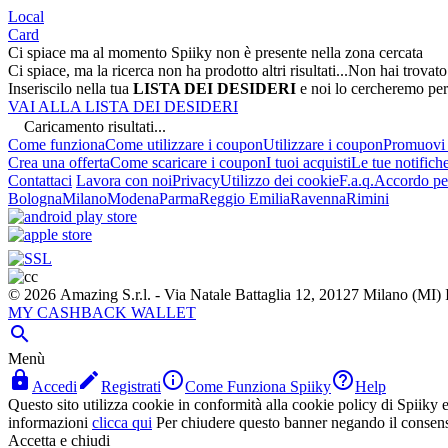
Local
Card
Ci spiace ma al momento Spiiky non è presente nella zona cercata
Ci spiace, ma la ricerca non ha prodotto altri risultati...
Non hai trovato
Inseriscilo nella tua
LISTA DEI DESIDERI
e noi lo cercheremo per
VAI ALLA LISTA DEI DESIDERI
Caricamento risultati...
Come funziona
Come utilizzare i coupon
Utilizzare i coupon
Promuovi l
Crea una offerta
Come scaricare i coupon
I tuoi acquisti
Le tue notifich
Contattaci
Lavora con noi
Privacy
Utilizzo dei cookie
F.a.q.
Accordo per
Bologna
Milano
Modena
Parma
Reggio Emilia
Ravenna
Rimini
© 2026 Amazing S.r.l. - Via Natale Battaglia 12, 20127 Milano (M
MY CASHBACK WALLET

Menù




Accedi
Registrati
Come Funziona Spiiky
Help
Questo sito utilizza cookie in conformità alla cookie policy di Spiiky e 
informazioni
clicca qui
Per chiudere questo banner negando il consen
Accetta e chiudi