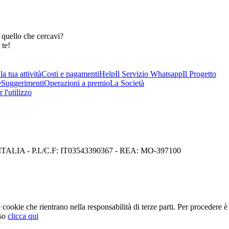
 quello che cercavi?
 te!
a tua attività
Costi e pagamenti
Help
Il Servizio Whatsapp
Il Progetto
e
Suggerimenti
Operazioni a premio
La Società
 l'utilizzo
I) ITALIA - P.I./C.F: IT03543390367 - REA: MO-397100
cookie che rientrano nella responsabilità di terze parti. Per procedere è 
so
clicca qui