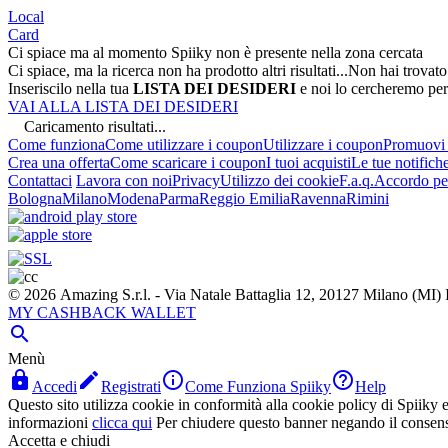
Local
Card
Ci spiace ma al momento Spiiky non è presente nella zona cercata
Ci spiace, ma la ricerca non ha prodotto altri risultati...
Non hai trovato
Inseriscilo nella tua
LISTA DEI DESIDERI
e noi lo cercheremo per
VAI ALLA LISTA DEI DESIDERI
Caricamento risultati...
Come funziona
Come utilizzare i coupon
Utilizzare i coupon
Promuovi l
Crea una offerta
Come scaricare i coupon
I tuoi acquisti
Le tue notifich
Contattaci
Lavora con noi
Privacy
Utilizzo dei cookie
F.a.q.
Accordo per
Bologna
Milano
Modena
Parma
Reggio Emilia
Ravenna
Rimini
© 2026 Amazing S.r.l. - Via Natale Battaglia 12, 20127 Milano (M
MY CASHBACK WALLET

Menù




Accedi
Registrati
Come Funziona Spiiky
Help
Questo sito utilizza cookie in conformità alla cookie policy di Spiiky e 
informazioni
clicca qui
Per chiudere questo banner negando il consen
Accetta e chiudi