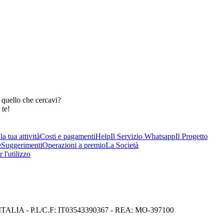
 quello che cercavi?
 te!
a tua attività
Costi e pagamenti
Help
Il Servizio Whatsapp
Il Progetto
e
Suggerimenti
Operazioni a premio
La Società
 l'utilizzo
I) ITALIA - P.I./C.F: IT03543390367 - REA: MO-397100