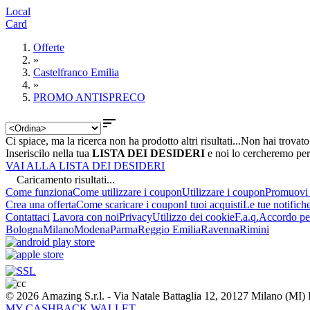
Local
Card
Offerte
»
Castelfranco Emilia
»
PROMO ANTISPRECO

Ci spiace, ma la ricerca non ha prodotto altri risultati...
Non hai trovato
Inseriscilo nella tua
LISTA DEI DESIDERI
e noi lo cercheremo per
VAI ALLA LISTA DEI DESIDERI
Caricamento risultati...
Come funziona
Come utilizzare i coupon
Utilizzare i coupon
Promuovi l
Crea una offerta
Come scaricare i coupon
I tuoi acquisti
Le tue notifich
Contattaci
Lavora con noi
Privacy
Utilizzo dei cookie
F.a.q.
Accordo per
Bologna
Milano
Modena
Parma
Reggio Emilia
Ravenna
Rimini
© 2026 Amazing S.r.l. - Via Natale Battaglia 12, 20127 Milano (M
MY CASHBACK WALLET