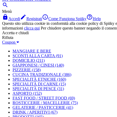

Menù




Accedi
Registrati
Come Funziona Spiiky
Help
Questo sito utilizza cookie in conformità alla cookie policy di Spiiky e 
informazioni
clicca qui
Per chiudere questo banner negando il consen
Accetta e chiudi
Rifiuta
Coupon
MANGIARE E BERE
SCONTI ALLA CARTA
(91)
DOMICILIO
(211)
GIAPPONESI / CINESI
(140)
PIZZERIE
(158)
CUCINA TRADIZIONALE
(386)
SPECIALITÀ ETNICHE
(160)
SPECIALITÀ DI CARNE
(15)
SPECIALITÀ DI PESCE
(31)
ASPORTO
(152)
FAST FOOD / STREET FOOD
(69)
ROSTICCERIE / MACELLERIE
(75)
GELATERIE / PASTICCERIE
(41)
DRINK / APERITIVI
(67)
PRODOTTI
(165)