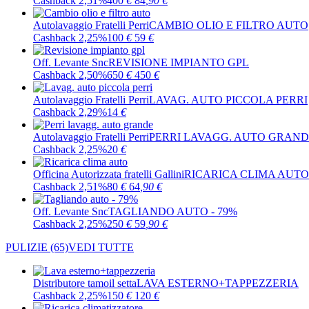
Cashback 2,51%
400
€
84
,90
€
Autolavaggio Fratelli Perri
CAMBIO OLIO E FILTRO AUTO
Cashback 2,25%
100
€
59
€
Off. Levante Snc
REVISIONE IMPIANTO GPL
Cashback 2,50%
650
€
450
€
Autolavaggio Fratelli Perri
LAVAG. AUTO PICCOLA PERRI
Cashback 2,29%
14
€
Autolavaggio Fratelli Perri
PERRI LAVAGG. AUTO GRAN
Cashback 2,25%
20
€
Officina Autorizzata fratelli Gallini
RICARICA CLIMA AUTO
Cashback 2,51%
80
€
64
,90
€
Off. Levante Snc
TAGLIANDO AUTO - 79%
Cashback 2,25%
250
€
59
,90
€
PULIZIE
(65)
VEDI TUTTE
Distributore tamoil setta
LAVA ESTERNO+TAPPEZZERIA
Cashback 2,25%
150
€
120
€