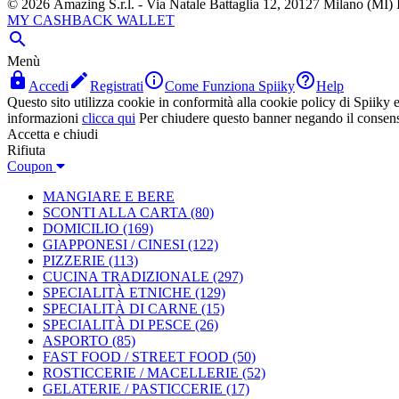
© 2026 Amazing S.r.l. - Via Natale Battaglia 12, 20127 Milano (M
MY CASHBACK WALLET

Menù




Accedi
Registrati
Come Funziona Spiiky
Help
Questo sito utilizza cookie in conformità alla cookie policy di Spiiky e 
informazioni
clicca qui
Per chiudere questo banner negando il consen
Accetta e chiudi
Rifiuta
Coupon
MANGIARE E BERE
SCONTI ALLA CARTA
(80)
DOMICILIO
(169)
GIAPPONESI / CINESI
(122)
PIZZERIE
(113)
CUCINA TRADIZIONALE
(297)
SPECIALITÀ ETNICHE
(129)
SPECIALITÀ DI CARNE
(15)
SPECIALITÀ DI PESCE
(26)
ASPORTO
(85)
FAST FOOD / STREET FOOD
(50)
ROSTICCERIE / MACELLERIE
(52)
GELATERIE / PASTICCERIE
(17)