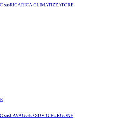
 C sas
RICARICA CLIMATIZZATORE
DE
 C sas
LAVAGGIO SUV O FURGONE