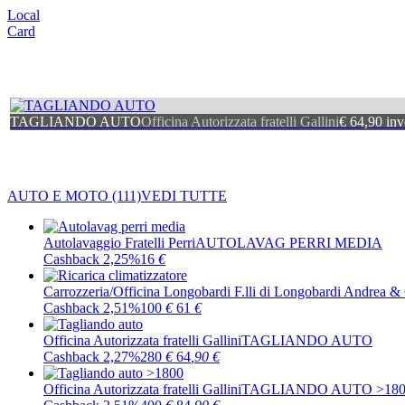
Local
Card
TAGLIANDO AUTO
Officina Autorizzata fratelli Gallini
€ 64,90 inv
AUTO E MOTO
(111)
VEDI TUTTE
Autolavaggio Fratelli Perri
AUTOLAVAG PERRI MEDIA
Cashback 2,25%
16
€
Carrozzeria/Officina Longobardi F.lli di Longobardi Andrea &
Cashback 2,51%
100
€
61
€
Officina Autorizzata fratelli Gallini
TAGLIANDO AUTO
Cashback 2,27%
280
€
64
,90
€
Officina Autorizzata fratelli Gallini
TAGLIANDO AUTO >180