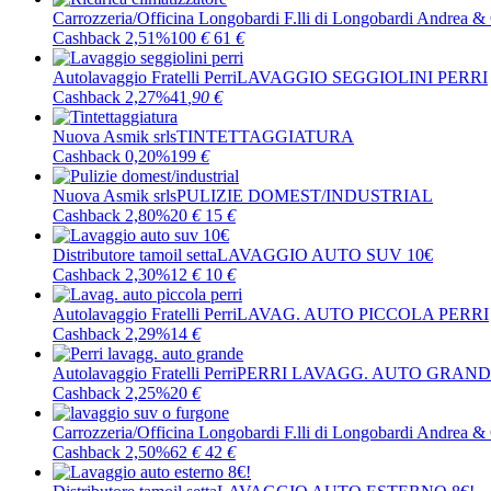
Carrozzeria/Officina Longobardi F.lli di Longobardi Andrea &
Cashback 2,51%
100
€
61
€
Autolavaggio Fratelli Perri
LAVAGGIO SEGGIOLINI PERRI
Cashback 2,27%
41
,90
€
Nuova Asmik srls
TINTETTAGGIATURA
Cashback 0,20%
199
€
Nuova Asmik srls
PULIZIE DOMEST/INDUSTRIAL
Cashback 2,80%
20
€
15
€
Distributore tamoil setta
LAVAGGIO AUTO SUV 10€
Cashback 2,30%
12
€
10
€
Autolavaggio Fratelli Perri
LAVAG. AUTO PICCOLA PERRI
Cashback 2,29%
14
€
Autolavaggio Fratelli Perri
PERRI LAVAGG. AUTO GRAN
Cashback 2,25%
20
€
Carrozzeria/Officina Longobardi F.lli di Longobardi Andrea &
Cashback 2,50%
62
€
42
€