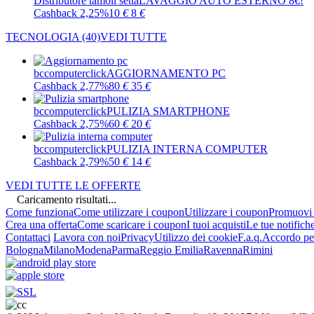
Distributore tamoil setta
LAVAGGIO AUTO ESTERNO 8€!
Cashback 2,25%
10
€
8
€
TECNOLOGIA
(40)
VEDI TUTTE
bccomputerclick
AGGIORNAMENTO PC
Cashback 2,77%
80
€
35
€
bccomputerclick
PULIZIA SMARTPHONE
Cashback 2,75%
60
€
20
€
bccomputerclick
PULIZIA INTERNA COMPUTER
Cashback 2,79%
50
€
14
€
VEDI TUTTE LE OFFERTE
Caricamento risultati...
Come funziona
Come utilizzare i coupon
Utilizzare i coupon
Promuovi l
Crea una offerta
Come scaricare i coupon
I tuoi acquisti
Le tue notifich
Contattaci
Lavora con noi
Privacy
Utilizzo dei cookie
F.a.q.
Accordo per
Bologna
Milano
Modena
Parma
Reggio Emilia
Ravenna
Rimini