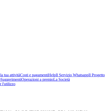
a tua attività
Costi e pagamenti
Help
Il Servizio Whatsapp
Il Progetto
e
Suggerimenti
Operazioni a premio
La Società
 l'utilizzo