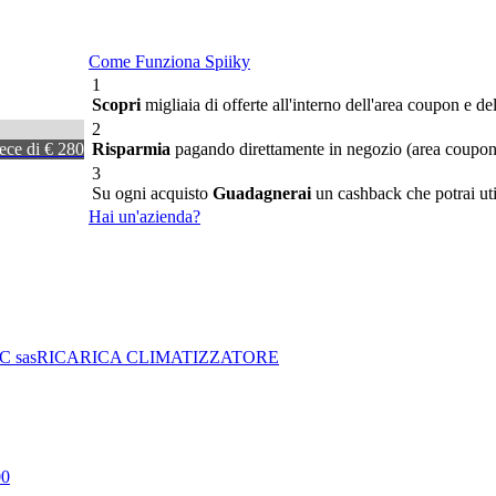
Come Funziona Spiiky
1
Scopri
migliaia di offerte all'interno dell'area coupon e del
2
ece di € 280
Risparmia
pagando direttamente in negozio (area coupon) 
3
Su ogni acquisto
Guadagnerai
un cashback che potrai util
Hai un'azienda?
 C sas
RICARICA CLIMATIZZATORE
0