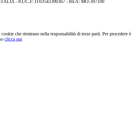
I) ITALIA - P.I./C.F: IT03543390367 - REA: MO-397100
cookie che rientrano nella responsabilità di terze parti. Per procedere è 
so
clicca qui