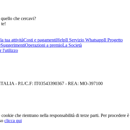
 quello che cercavi?
 te!
a tua attività
Costi e pagamenti
Help
Il Servizio Whatsapp
Il Progetto
e
Suggerimenti
Operazioni a premio
La Società
 l'utilizzo
I) ITALIA - P.I./C.F: IT03543390367 - REA: MO-397100
cookie che rientrano nella responsabilità di terze parti. Per procedere è 
so
clicca qui