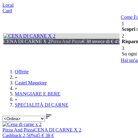
Local
Card
Come Fu
1
Scopri
m
2
CENA DI CARNE X 2
Pizza And Pizza
€ 38 invece di € 45
Rispar
3
Su ogni
Hai un'a
Offerte
»
Castel Maggiore
»
MANGIARE E BERE
»
SPECIALITÀ DI CARNE

Pizza And Pizza
CENA DI CARNE X 2
Cashback 2,50%
45
€
38
€