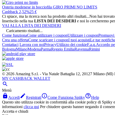
Osteria modenese in bocciofila
GIRO PRIMI NO LIMITS
Cashback 2,52%
25
€
Ci spiace, ma la ricerca non ha prodotto altri risultati...
Non hai trovato
Inseriscilo nella tua
LISTA DEI DESIDERI
e noi lo cercheremo per
VAI ALLA LISTA DEI DESIDERI
Caricamento risultati...
Come funziona
Come utilizzare i coupon
Utilizzare i coupon
Promuovi l
Crea una offerta
Come scaricare i coupon
I tuoi acquisti
Le tue notifich
Contattaci
Lavora con noi
Privacy
Utilizzo dei cookie
F.a.q.
Accordo per
Bologna
Milano
Modena
Parma
Reggio Emilia
Ravenna
Rimini
© 2026 Amazing S.r.l. - Via Natale Battaglia 12, 20127 Milano (M
MY CASHBACK WALLET

Menù




Accedi
Registrati
Come Funziona Spiiky
Help
Questo sito utilizza cookie in conformità alla cookie policy di Spiiky e 
informazioni
clicca qui
Per chiudere questo banner negando il consen
Accetta e chiudi