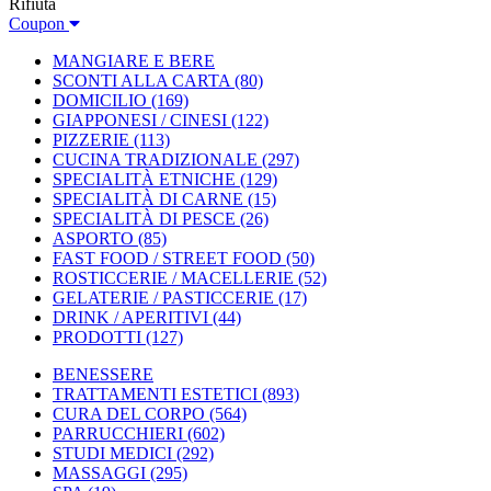
Rifiuta
Coupon
MANGIARE E BERE
SCONTI ALLA CARTA
(80)
DOMICILIO
(169)
GIAPPONESI / CINESI
(122)
PIZZERIE
(113)
CUCINA TRADIZIONALE
(297)
SPECIALITÀ ETNICHE
(129)
SPECIALITÀ DI CARNE
(15)
SPECIALITÀ DI PESCE
(26)
ASPORTO
(85)
FAST FOOD / STREET FOOD
(50)
ROSTICCERIE / MACELLERIE
(52)
GELATERIE / PASTICCERIE
(17)
DRINK / APERITIVI
(44)
PRODOTTI
(127)
BENESSERE
TRATTAMENTI ESTETICI
(893)
CURA DEL CORPO
(564)
PARRUCCHIERI
(602)
STUDI MEDICI
(292)
MASSAGGI
(295)