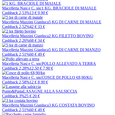
Macelleria Nasi e C. snc
1 KG. BRACIOLE DI MAIALE
Cashback 2,53%
13
€
9
,90
€
Macelleria Mazzini Gianluca
5 KG DI CARNE DI MAIALE
Cashback 2,52%
42
€
33
€
Macelleria Mazzini Gianluca
2 KG FILETTO BOVINO
Cashback 2,26%
68
€
34
€
Macelleria Mazzini Gianluca
5 KG DI CARNE DI MANZO
Cashback 2,51%
60
€
49
€
Macelleria Nasi e C. snc
POLLO ALLEVATO A TERRA
Cashback 2,28%
12
,50
€
7
,90
€
Macelleria Nasi e C. snc
COSCE DI POLLO €8,90/KG
Cashback 2,58%
12
€
8
,90
€
Punto&Pasta
LASAGNE ALLA SALSICCIA
Cashback 3%
25
€
20
€
Macelleria Mazzini Gianluca
3 KG COSTATA BOVINO
Cashback 2,51%
60
€
49
€