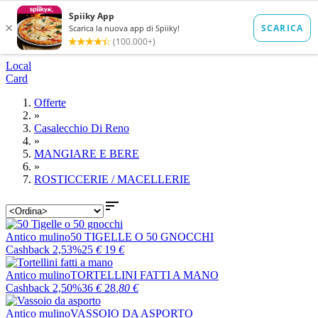
Local
Card
Offerte
»
Casalecchio Di Reno
»
MANGIARE E BERE
»
ROSTICCERIE / MACELLERIE

Antico mulino
50 TIGELLE O 50 GNOCCHI
Cashback 2,53%
25
€
19
€
Antico mulino
TORTELLINI FATTI A MANO
Cashback 2,50%
36
€
28
,80
€
Antico mulino
VASSOIO DA ASPORTO