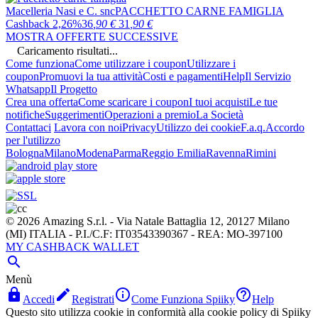
Macelleria Nasi e C. snc
PACCHETTO CARNE FAMIGLIA
Cashback 2,26%
36
,90
€
31
,90
€
MOSTRA OFFERTE SUCCESSIVE
Caricamento risultati...
Come funziona
Come utilizzare i coupon
Utilizzare i
coupon
Promuovi la tua attività
Costi e pagamenti
Help
Il Servizio
Whatsapp
Il Progetto
Crea una offerta
Come scaricare i coupon
I tuoi acquisti
Le tue
notifiche
Suggerimenti
Operazioni a premio
La Società
Contattaci
Lavora con noi
Privacy
Utilizzo dei cookie
F.a.q.
Accordo
per l'utilizzo
Bologna
Milano
Modena
Parma
Reggio Emilia
Ravenna
Rimini
© 2026 Amazing S.r.l. - Via Natale Battaglia 12, 20127 Milano
(MI) ITALIA - P.I./C.F: IT03543390367 - REA: MO-397100
MY CASHBACK WALLET

Menù




Accedi
Registrati
Come Funziona Spiiky
Help
Questo sito utilizza cookie in conformità alla cookie policy di Spiiky