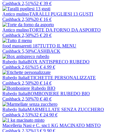
Cashback 2,51%
52
€
39
€
Antico mulino
TARALLI PUGLIESI 13 GUSTI
Cashback 2,50%
20
€
16
€
Antico mulino
TORTE DA FORNO DA ASPORTO
Cashback 2,50%
25
€
20
€
food massarenti 187
TUTTO IL MENU
Cashback 5,50%
CASHBACK
Rubedo Italia
BOX ANTISPRECO RUBEDO
Cashback 2,61%
15
€
4
,99
€
Rubedo Italia
ETICHETTE PERSONALIZZATE
Cashback 2,50%
20
€
14
€
Rubedo Italia
BOMBONIERE RUBEDO BIO
Cashback 2,50%
70
€
40
€
Rubedo Italia
MARMELLATE SENZA ZUCCHERO
Cashback 2,53%
32
€
24
,90
€
Macelleria Nasi e C. snc
1 KG MACINATO MISTO
Cashback 2,32%
13
€
9
,90
€