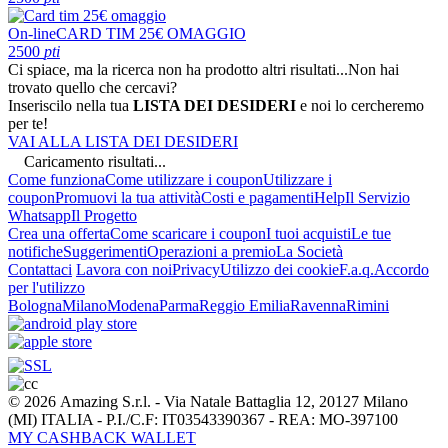
On-line
CARD TIM 25€ OMAGGIO
2500
pti
Ci spiace, ma la ricerca non ha prodotto altri risultati...
Non hai
trovato quello che cercavi?
Inseriscilo nella tua
LISTA DEI DESIDERI
e noi lo cercheremo
per te!
VAI ALLA LISTA DEI DESIDERI
Caricamento risultati...
Come funziona
Come utilizzare i coupon
Utilizzare i
coupon
Promuovi la tua attività
Costi e pagamenti
Help
Il Servizio
Whatsapp
Il Progetto
Crea una offerta
Come scaricare i coupon
I tuoi acquisti
Le tue
notifiche
Suggerimenti
Operazioni a premio
La Società
Contattaci
Lavora con noi
Privacy
Utilizzo dei cookie
F.a.q.
Accordo
per l'utilizzo
Bologna
Milano
Modena
Parma
Reggio Emilia
Ravenna
Rimini
© 2026 Amazing S.r.l. - Via Natale Battaglia 12, 20127 Milano
(MI) ITALIA - P.I./C.F: IT03543390367 - REA: MO-397100
MY CASHBACK WALLET