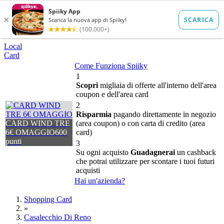
Local
Card
Come Funziona Spiiky
1
Scopri
migliaia di offerte all'interno dell'area
coupon e dell'area card
2
Risparmia
pagando direttamente in negozio
CARD WIND TRE
(area coupon) o con carta di credito (area
6€ OMAGGIO
600
card)
punti
3
Su ogni acquisto
Guadagnerai
un cashback
che potrai utilizzare per scontare i tuoi futuri
acquisti
Hai un'azienda?
Shopping Card
»
Casalecchio Di Reno