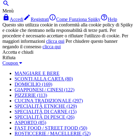

Menù




Accedi
Registrati
Come Funziona Spiiky
Help
Questo sito utilizza cookie in conformità alla cookie policy di Spiiky
e cookie che rientrano nella responsabilità di terze parti. Per
procedere è necessario accettare o rifiutare l'utilizzo di cookie. Per
maggiori informazioni
clicca qui
Per chiudere questo banner
negando il consenso
clicca qui
Accetta e chiudi
Rifiuta
Coupon
MANGIARE E BERE
SCONTI ALLA CARTA
(80)
DOMICILIO
(169)
GIAPPONESI / CINESI
(122)
PIZZERIE
(113)
CUCINA TRADIZIONALE
(297)
SPECIALITÀ ETNICHE
(129)
SPECIALITÀ DI CARNE
(15)
SPECIALITÀ DI PESCE
(26)
ASPORTO
(85)
FAST FOOD / STREET FOOD
(50)
ROSTICCERIE / MACELLERIE
(52)