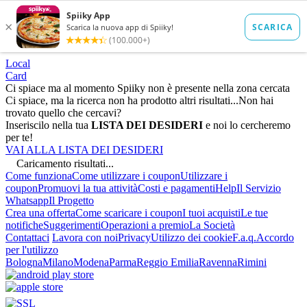
Local
Card
Ci spiace ma al momento Spiiky non è presente nella zona cercata
Ci spiace, ma la ricerca non ha prodotto altri risultati...
Non hai
trovato quello che cercavi?
Inseriscilo nella tua
LISTA DEI DESIDERI
e noi lo cercheremo
per te!
VAI ALLA LISTA DEI DESIDERI
Caricamento risultati...
Come funziona
Come utilizzare i coupon
Utilizzare i
coupon
Promuovi la tua attività
Costi e pagamenti
Help
Il Servizio
Whatsapp
Il Progetto
Crea una offerta
Come scaricare i coupon
I tuoi acquisti
Le tue
notifiche
Suggerimenti
Operazioni a premio
La Società
Contattaci
Lavora con noi
Privacy
Utilizzo dei cookie
F.a.q.
Accordo
per l'utilizzo
Bologna
Milano
Modena
Parma
Reggio Emilia
Ravenna
Rimini