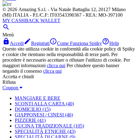
© 2026 Amazing S.r.l. - Via Natale Battaglia 12, 20127 Milano
(MI) ITALIA - P.I./C.F: IT03543390367 - REA: MO-397100
MY CASHBACK WALLET

Menù




Accedi
Registrati
Come Funziona Spiiky
Help
Questo sito utilizza cookie in conformità alla cookie policy di Spiiky
e cookie che rientrano nella responsabilità di terze parti. Per
procedere è necessario accettare o rifiutare l'utilizzo di cookie. Per
maggiori informazioni
clicca qui
Per chiudere questo banner
negando il consenso
clicca qui
Accetta e chiudi
Rifiuta
Coupon
MANGIARE E BERE
SCONTI ALLA CARTA
(40)
DOMICILIO
(15)
GIAPPONESI / CINESI
(46)
PIZZERIE
(41)
CUCINA TRADIZIONALE
(105)
SPECIALITÀ ETNICHE
(43)
SPECIALITÀ DI CARNE
(9)