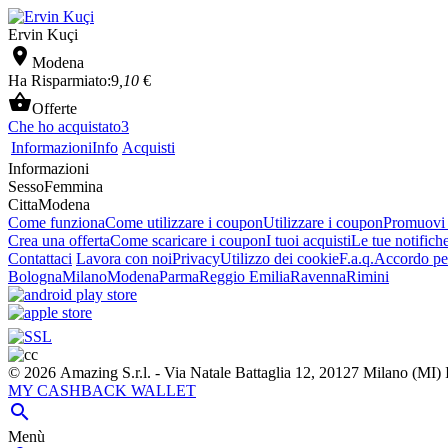
Ervin Kuçi

Modena
Ha Risparmiato:
9
,10
€

Offerte
Che ho acquistato
3
Informazioni
Info
Acquisti
Informazioni
Sesso
Femmina
Citta
Modena
Come funziona
Come utilizzare i coupon
Utilizzare i coupon
Promuovi l
Crea una offerta
Come scaricare i coupon
I tuoi acquisti
Le tue notifich
Contattaci
Lavora con noi
Privacy
Utilizzo dei cookie
F.a.q.
Accordo per
Bologna
Milano
Modena
Parma
Reggio Emilia
Ravenna
Rimini
© 2026 Amazing S.r.l. - Via Natale Battaglia 12, 20127 Milano (M
MY CASHBACK WALLET

Menù