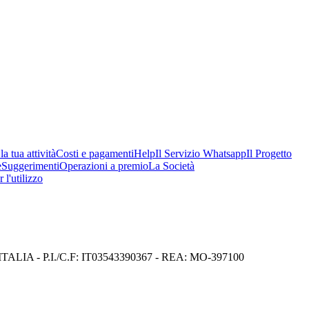
a tua attività
Costi e pagamenti
Help
Il Servizio Whatsapp
Il Progetto
e
Suggerimenti
Operazioni a premio
La Società
 l'utilizzo
I) ITALIA - P.I./C.F: IT03543390367 - REA: MO-397100