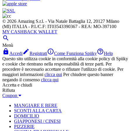
© 2026 Amazing S.r.l. - Via Natale Battaglia 12, 20127 Milano
(MI) ITALIA - P.I./C.F: IT03543390367 - REA: MO-397100
MY CASHBACK WALLET

Menù




Accedi
Registrati
Come Funziona Spiiky
Help
Questo sito utilizza cookie in conformità alla cookie policy di Spiiky
e cookie che rientrano nella responsabilità di terze parti. Per
procedere è necessario accettare o rifiutare l'utilizzo di cookie. Per
maggiori informazioni
clicca qui
Per chiudere questo banner
negando il consenso
clicca qui
Accetta e chiudi
Rifiuta
Coupon
MANGIARE E BERE
SCONTI ALLA CARTA
DOMICILIO
GIAPPONESI / CINESI
PIZZERIE