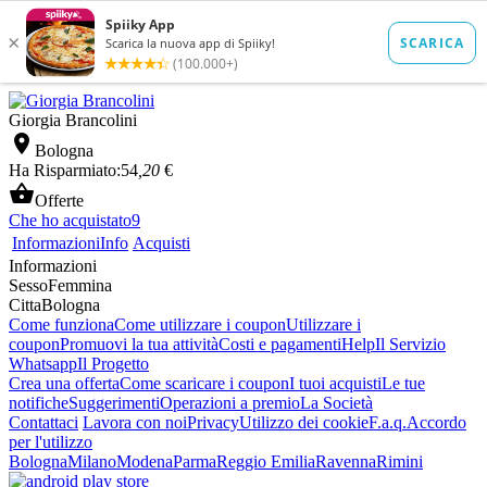
Giorgia Brancolini

Bologna
Ha Risparmiato:
54
,20
€

Offerte
Che ho acquistato
9
Informazioni
Info
Acquisti
Informazioni
Sesso
Femmina
Citta
Bologna
Come funziona
Come utilizzare i coupon
Utilizzare i
coupon
Promuovi la tua attività
Costi e pagamenti
Help
Il Servizio
Whatsapp
Il Progetto
Crea una offerta
Come scaricare i coupon
I tuoi acquisti
Le tue
notifiche
Suggerimenti
Operazioni a premio
La Società
Contattaci
Lavora con noi
Privacy
Utilizzo dei cookie
F.a.q.
Accordo
per l'utilizzo
Bologna
Milano
Modena
Parma
Reggio Emilia
Ravenna
Rimini