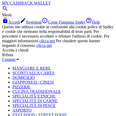
MY CASHBACK WALLET

Menù




Accedi
Registrati
Come Funziona Spiiky
Help
Questo sito utilizza cookie in conformità alla cookie policy di Spiiky
e cookie che rientrano nella responsabilità di terze parti. Per
procedere è necessario accettare o rifiutare l'utilizzo di cookie. Per
maggiori informazioni
clicca qui
Per chiudere questo banner
negando il consenso
clicca qui
Accetta e chiudi
Rifiuta
Coupon
MANGIARE E BERE
SCONTI ALLA CARTA
DOMICILIO
GIAPPONESI / CINESI
PIZZERIE
CUCINA TRADIZIONALE
SPECIALITÀ ETNICHE
SPECIALITÀ DI CARNE
SPECIALITÀ DI PESCE
ASPORTO
FAST FOOD / STREET FOOD