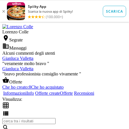
Lorenzo Colle

Segrate

Massaggi
Alcuni commenti degli utenti
Gianluca Valletta
"veramente molto bravo "
Gianluca Valletta
"bravo professionista consiglio vivamente "

Offerte
Che ho creato:
8
Che ho acquistato
Informazioni
Info
Offerte create
Offerte
Recensioni
Visualizza:


