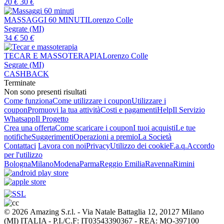
20
€
30
€
MASSAGGI 60 MINUTI
Lorenzo Colle
Segrate (MI)
34
€
50
€
TECAR E MASSOTERAPIA
Lorenzo Colle
Segrate (MI)
CASHBACK
Terminate
Non sono presenti risultati
Come funziona
Come utilizzare i coupon
Utilizzare i
coupon
Promuovi la tua attività
Costi e pagamenti
Help
Il Servizio
Whatsapp
Il Progetto
Crea una offerta
Come scaricare i coupon
I tuoi acquisti
Le tue
notifiche
Suggerimenti
Operazioni a premio
La Società
Contattaci
Lavora con noi
Privacy
Utilizzo dei cookie
F.a.q.
Accordo
per l'utilizzo
Bologna
Milano
Modena
Parma
Reggio Emilia
Ravenna
Rimini
© 2026 Amazing S.r.l. - Via Natale Battaglia 12, 20127 Milano
(MI) ITALIA - P.I./C.F: IT03543390367 - REA: MO-397100