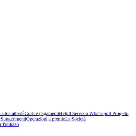
a tua attività
Costi e pagamenti
Help
Il Servizio Whatsapp
Il Progetto
e
Suggerimenti
Operazioni a premio
La Società
 l'utilizzo