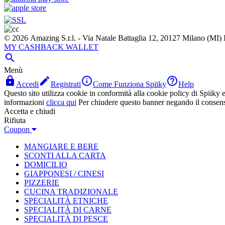
© 2026 Amazing S.r.l. - Via Natale Battaglia 12, 20127 Milano (M
MY CASHBACK WALLET

Menù




Accedi
Registrati
Come Funziona Spiiky
Help
Questo sito utilizza cookie in conformità alla cookie policy di Spiiky e 
informazioni
clicca qui
Per chiudere questo banner negando il consen
Accetta e chiudi
Rifiuta
Coupon
MANGIARE E BERE
SCONTI ALLA CARTA
DOMICILIO
GIAPPONESI / CINESI
PIZZERIE
CUCINA TRADIZIONALE
SPECIALITÀ ETNICHE
SPECIALITÀ DI CARNE
SPECIALITÀ DI PESCE