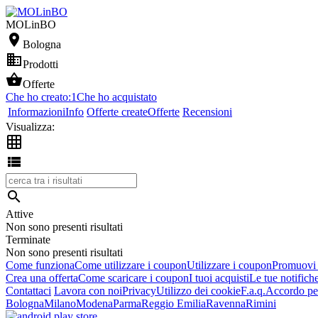
MOLinBO

Bologna

Prodotti

Offerte
Che ho creato:
1
Che ho acquistato
Informazioni
Info
Offerte create
Offerte
Recensioni
Visualizza:



Attive
Non sono presenti risultati
Terminate
Non sono presenti risultati
Come funziona
Come utilizzare i coupon
Utilizzare i coupon
Promuovi l
Crea una offerta
Come scaricare i coupon
I tuoi acquisti
Le tue notifich
Contattaci
Lavora con noi
Privacy
Utilizzo dei cookie
F.a.q.
Accordo per
Bologna
Milano
Modena
Parma
Reggio Emilia
Ravenna
Rimini