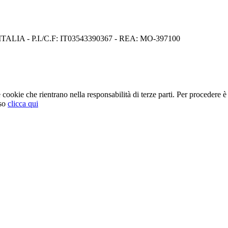
I) ITALIA - P.I./C.F: IT03543390367 - REA: MO-397100
cookie che rientrano nella responsabilità di terze parti. Per procedere è 
so
clicca qui