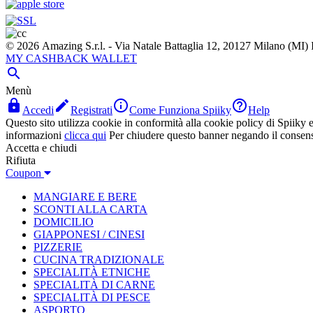
© 2026 Amazing S.r.l. - Via Natale Battaglia 12, 20127 Milano (M
MY CASHBACK WALLET

Menù




Accedi
Registrati
Come Funziona Spiiky
Help
Questo sito utilizza cookie in conformità alla cookie policy di Spiiky e 
informazioni
clicca qui
Per chiudere questo banner negando il consen
Accetta e chiudi
Rifiuta
Coupon
MANGIARE E BERE
SCONTI ALLA CARTA
DOMICILIO
GIAPPONESI / CINESI
PIZZERIE
CUCINA TRADIZIONALE
SPECIALITÀ ETNICHE
SPECIALITÀ DI CARNE
SPECIALITÀ DI PESCE
ASPORTO