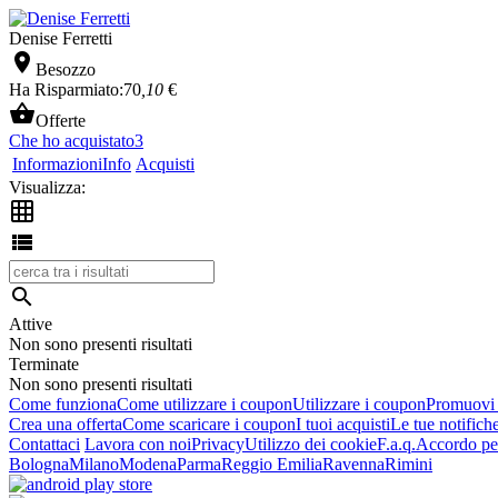
Denise Ferretti

Besozzo
Ha Risparmiato:
70
,10
€

Offerte
Che ho acquistato
3
Informazioni
Info
Acquisti
Visualizza:



Attive
Non sono presenti risultati
Terminate
Non sono presenti risultati
Come funziona
Come utilizzare i coupon
Utilizzare i coupon
Promuovi l
Crea una offerta
Come scaricare i coupon
I tuoi acquisti
Le tue notifich
Contattaci
Lavora con noi
Privacy
Utilizzo dei cookie
F.a.q.
Accordo per
Bologna
Milano
Modena
Parma
Reggio Emilia
Ravenna
Rimini