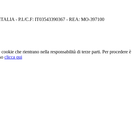
I) ITALIA - P.I./C.F: IT03543390367 - REA: MO-397100
cookie che rientrano nella responsabilità di terze parti. Per procedere è 
so
clicca qui