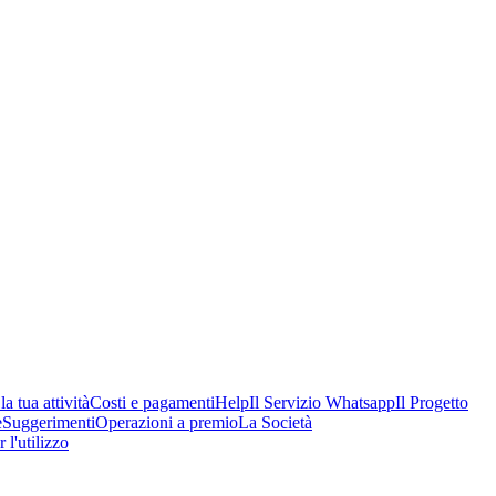
a tua attività
Costi e pagamenti
Help
Il Servizio Whatsapp
Il Progetto
e
Suggerimenti
Operazioni a premio
La Società
 l'utilizzo