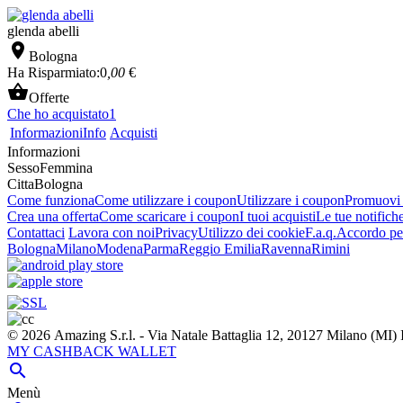
glenda abelli

Bologna
Ha Risparmiato:
0
,00
€

Offerte
Che ho acquistato
1
Informazioni
Info
Acquisti
Informazioni
Sesso
Femmina
Citta
Bologna
Come funziona
Come utilizzare i coupon
Utilizzare i coupon
Promuovi l
Crea una offerta
Come scaricare i coupon
I tuoi acquisti
Le tue notifich
Contattaci
Lavora con noi
Privacy
Utilizzo dei cookie
F.a.q.
Accordo per
Bologna
Milano
Modena
Parma
Reggio Emilia
Ravenna
Rimini
© 2026 Amazing S.r.l. - Via Natale Battaglia 12, 20127 Milano (M
MY CASHBACK WALLET

Menù