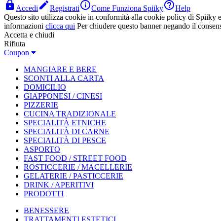




Accedi
Registrati
Come Funziona Spiiky
Help
Questo sito utilizza cookie in conformità alla cookie policy di Spiiky e 
informazioni
clicca qui
Per chiudere questo banner negando il consen
Accetta e chiudi
Rifiuta
Coupon
MANGIARE E BERE
SCONTI ALLA CARTA
DOMICILIO
GIAPPONESI / CINESI
PIZZERIE
CUCINA TRADIZIONALE
SPECIALITÀ ETNICHE
SPECIALITÀ DI CARNE
SPECIALITÀ DI PESCE
ASPORTO
FAST FOOD / STREET FOOD
ROSTICCERIE / MACELLERIE
GELATERIE / PASTICCERIE
DRINK / APERITIVI
PRODOTTI
BENESSERE
TRATTAMENTI ESTETICI