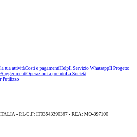
a tua attività
Costi e pagamenti
Help
Il Servizio Whatsapp
Il Progetto
e
Suggerimenti
Operazioni a premio
La Società
 l'utilizzo
I) ITALIA - P.I./C.F: IT03543390367 - REA: MO-397100