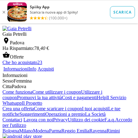
Gaia Petrelli

Padova
Ha Risparmiato:
78
,40
€

Offerte
Che ho acquistato
23
Informazioni
Info
Acquisti
Informazioni
Sesso
Femmina
Citta
Padova
Come funziona
Come utilizzare i coupon
Utilizzare i
coupon
Promuovi la tua attività
Costi e pagamenti
Help
Il Servizio
Whatsapp
Il Progetto
Crea una offerta
Come scaricare i coupon
I tuoi acquisti
Le tue
notifiche
Suggerimenti
Operazioni a premio
La Società
Contattaci
Lavora con noi
Privacy
Utilizzo dei cookie
F.a.q.
Accordo
per l'utilizzo
Bologna
Milano
Modena
Parma
Reggio Emilia
Ravenna
Rimini