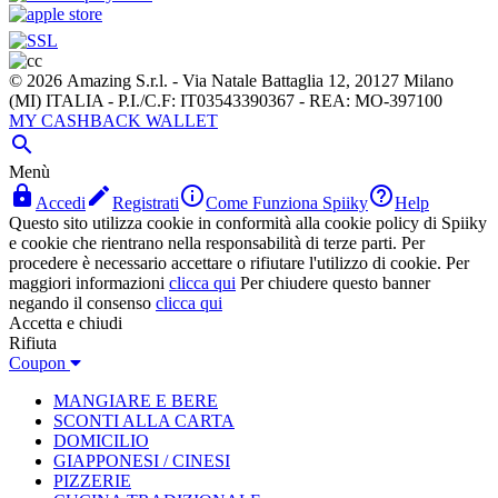
© 2026 Amazing S.r.l. - Via Natale Battaglia 12, 20127 Milano
(MI) ITALIA - P.I./C.F: IT03543390367 - REA: MO-397100
MY CASHBACK WALLET

Menù




Accedi
Registrati
Come Funziona Spiiky
Help
Questo sito utilizza cookie in conformità alla cookie policy di Spiiky
e cookie che rientrano nella responsabilità di terze parti. Per
procedere è necessario accettare o rifiutare l'utilizzo di cookie. Per
maggiori informazioni
clicca qui
Per chiudere questo banner
negando il consenso
clicca qui
Accetta e chiudi
Rifiuta
Coupon
MANGIARE E BERE
SCONTI ALLA CARTA
DOMICILIO
GIAPPONESI / CINESI
PIZZERIE