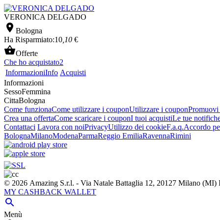
VERONICA DELGADO

Bologna
Ha Risparmiato:
10
,10
€

Offerte
Che ho acquistato
2
Informazioni
Info
Acquisti
Informazioni
Sesso
Femmina
Citta
Bologna
Come funziona
Come utilizzare i coupon
Utilizzare i coupon
Promuovi l
Crea una offerta
Come scaricare i coupon
I tuoi acquisti
Le tue notifich
Contattaci
Lavora con noi
Privacy
Utilizzo dei cookie
F.a.q.
Accordo per
Bologna
Milano
Modena
Parma
Reggio Emilia
Ravenna
Rimini
© 2026 Amazing S.r.l. - Via Natale Battaglia 12, 20127 Milano (M
MY CASHBACK WALLET

Menù