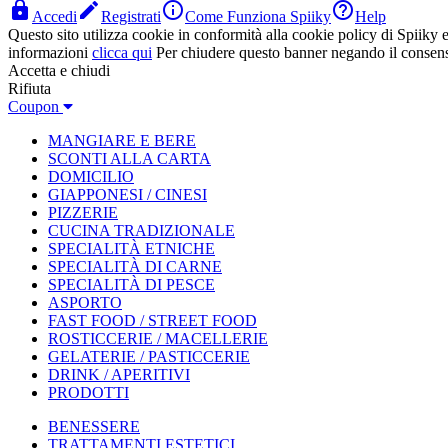




Accedi
Registrati
Come Funziona Spiiky
Help
Questo sito utilizza cookie in conformità alla cookie policy di Spiiky e 
informazioni
clicca qui
Per chiudere questo banner negando il consen
Accetta e chiudi
Rifiuta
Coupon
MANGIARE E BERE
SCONTI ALLA CARTA
DOMICILIO
GIAPPONESI / CINESI
PIZZERIE
CUCINA TRADIZIONALE
SPECIALITÀ ETNICHE
SPECIALITÀ DI CARNE
SPECIALITÀ DI PESCE
ASPORTO
FAST FOOD / STREET FOOD
ROSTICCERIE / MACELLERIE
GELATERIE / PASTICCERIE
DRINK / APERITIVI
PRODOTTI
BENESSERE
TRATTAMENTI ESTETICI