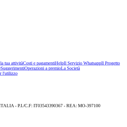
a tua attività
Costi e pagamenti
Help
Il Servizio Whatsapp
Il Progetto
e
Suggerimenti
Operazioni a premio
La Società
 l'utilizzo
I) ITALIA - P.I./C.F: IT03543390367 - REA: MO-397100