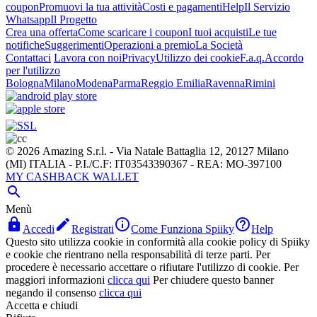
coupon
Promuovi la tua attività
Costi e pagamenti
Help
Il Servizio
Whatsapp
Il Progetto
Crea una offerta
Come scaricare i coupon
I tuoi acquisti
Le tue
notifiche
Suggerimenti
Operazioni a premio
La Società
Contattaci
Lavora con noi
Privacy
Utilizzo dei cookie
F.a.q.
Accordo
per l'utilizzo
Bologna
Milano
Modena
Parma
Reggio Emilia
Ravenna
Rimini
© 2026 Amazing S.r.l. - Via Natale Battaglia 12, 20127 Milano
(MI) ITALIA - P.I./C.F: IT03543390367 - REA: MO-397100
MY CASHBACK WALLET

Menù




Accedi
Registrati
Come Funziona Spiiky
Help
Questo sito utilizza cookie in conformità alla cookie policy di Spiiky
e cookie che rientrano nella responsabilità di terze parti. Per
procedere è necessario accettare o rifiutare l'utilizzo di cookie. Per
maggiori informazioni
clicca qui
Per chiudere questo banner
negando il consenso
clicca qui
Accetta e chiudi