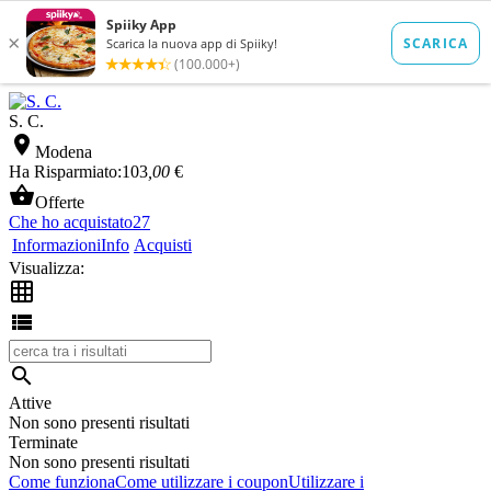
S. C.

Modena
Ha Risparmiato:
103
,00
€

Offerte
Che ho acquistato
27
Informazioni
Info
Acquisti
Visualizza:



Attive
Non sono presenti risultati
Terminate
Non sono presenti risultati
Come funziona
Come utilizzare i coupon
Utilizzare i