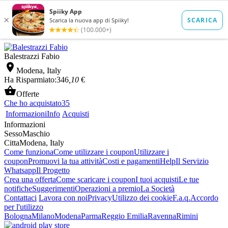
Balestrazzi Fabio

Modena, Italy
Ha Risparmiato:
346
,10
€

Offerte
Che ho acquistato
35
Informazioni
Info
Acquisti
Informazioni
Sesso
Maschio
Citta
Modena, Italy
Come funziona
Come utilizzare i coupon
Utilizzare i
coupon
Promuovi la tua attività
Costi e pagamenti
Help
Il Servizio
Whatsapp
Il Progetto
Crea una offerta
Come scaricare i coupon
I tuoi acquisti
Le tue
notifiche
Suggerimenti
Operazioni a premio
La Società
Contattaci
Lavora con noi
Privacy
Utilizzo dei cookie
F.a.q.
Accordo
per l'utilizzo
Bologna
Milano
Modena
Parma
Reggio Emilia
Ravenna
Rimini