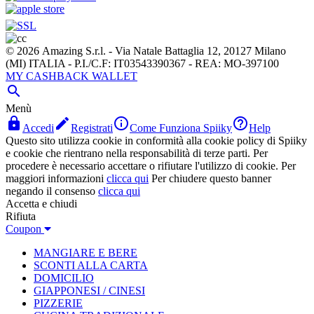
© 2026 Amazing S.r.l. - Via Natale Battaglia 12, 20127 Milano
(MI) ITALIA - P.I./C.F: IT03543390367 - REA: MO-397100
MY CASHBACK WALLET

Menù




Accedi
Registrati
Come Funziona Spiiky
Help
Questo sito utilizza cookie in conformità alla cookie policy di Spiiky
e cookie che rientrano nella responsabilità di terze parti. Per
procedere è necessario accettare o rifiutare l'utilizzo di cookie. Per
maggiori informazioni
clicca qui
Per chiudere questo banner
negando il consenso
clicca qui
Accetta e chiudi
Rifiuta
Coupon
MANGIARE E BERE
SCONTI ALLA CARTA
DOMICILIO
GIAPPONESI / CINESI
PIZZERIE