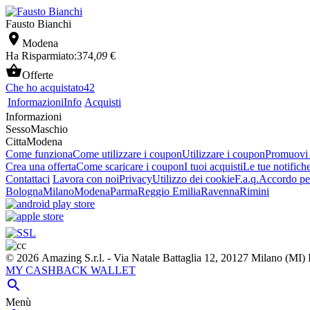
Fausto Bianchi

Modena
Ha Risparmiato:
374
,09
€

Offerte
Che ho acquistato
42
Informazioni
Info
Acquisti
Informazioni
Sesso
Maschio
Citta
Modena
Come funziona
Come utilizzare i coupon
Utilizzare i coupon
Promuovi l
Crea una offerta
Come scaricare i coupon
I tuoi acquisti
Le tue notifich
Contattaci
Lavora con noi
Privacy
Utilizzo dei cookie
F.a.q.
Accordo per
Bologna
Milano
Modena
Parma
Reggio Emilia
Ravenna
Rimini
© 2026 Amazing S.r.l. - Via Natale Battaglia 12, 20127 Milano (M
MY CASHBACK WALLET

Menù