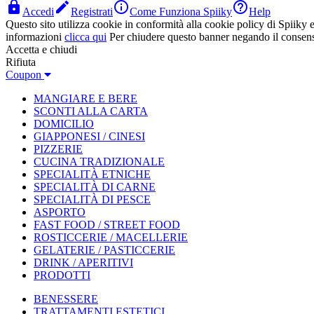




Accedi
Registrati
Come Funziona Spiiky
Help
Questo sito utilizza cookie in conformità alla cookie policy di Spiiky e 
informazioni
clicca qui
Per chiudere questo banner negando il consen
Accetta e chiudi
Rifiuta
Coupon
MANGIARE E BERE
SCONTI ALLA CARTA
DOMICILIO
GIAPPONESI / CINESI
PIZZERIE
CUCINA TRADIZIONALE
SPECIALITÀ ETNICHE
SPECIALITÀ DI CARNE
SPECIALITÀ DI PESCE
ASPORTO
FAST FOOD / STREET FOOD
ROSTICCERIE / MACELLERIE
GELATERIE / PASTICCERIE
DRINK / APERITIVI
PRODOTTI
BENESSERE
TRATTAMENTI ESTETICI