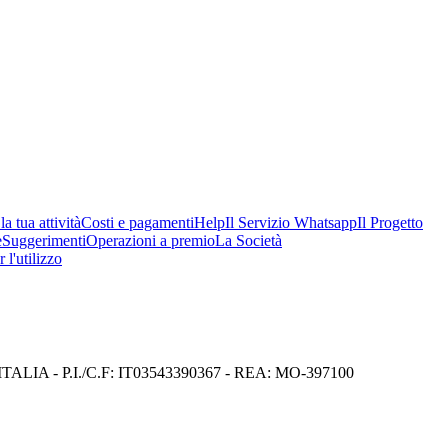
a tua attività
Costi e pagamenti
Help
Il Servizio Whatsapp
Il Progetto
e
Suggerimenti
Operazioni a premio
La Società
 l'utilizzo
I) ITALIA - P.I./C.F: IT03543390367 - REA: MO-397100