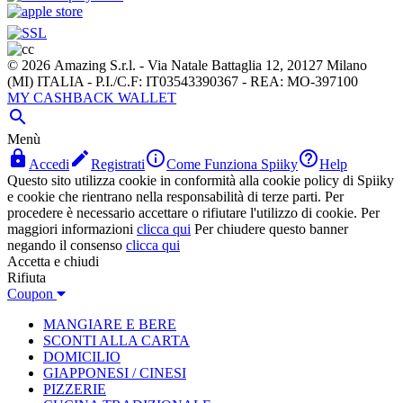
© 2026 Amazing S.r.l. - Via Natale Battaglia 12, 20127 Milano
(MI) ITALIA - P.I./C.F: IT03543390367 - REA: MO-397100
MY CASHBACK WALLET

Menù




Accedi
Registrati
Come Funziona Spiiky
Help
Questo sito utilizza cookie in conformità alla cookie policy di Spiiky
e cookie che rientrano nella responsabilità di terze parti. Per
procedere è necessario accettare o rifiutare l'utilizzo di cookie. Per
maggiori informazioni
clicca qui
Per chiudere questo banner
negando il consenso
clicca qui
Accetta e chiudi
Rifiuta
Coupon
MANGIARE E BERE
SCONTI ALLA CARTA
DOMICILIO
GIAPPONESI / CINESI
PIZZERIE