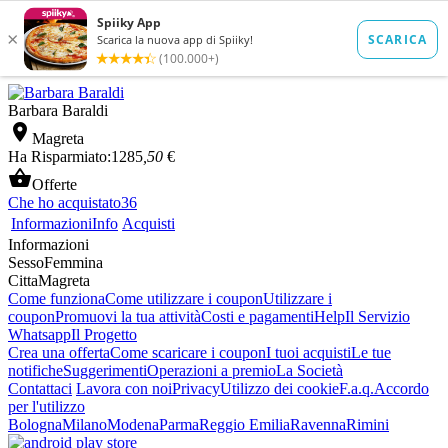
Barbara Baraldi

Magreta
Ha Risparmiato:
1285
,50
€

Offerte
Che ho acquistato
36
Informazioni
Info
Acquisti
Informazioni
Sesso
Femmina
Citta
Magreta
Come funziona
Come utilizzare i coupon
Utilizzare i
coupon
Promuovi la tua attività
Costi e pagamenti
Help
Il Servizio
Whatsapp
Il Progetto
Crea una offerta
Come scaricare i coupon
I tuoi acquisti
Le tue
notifiche
Suggerimenti
Operazioni a premio
La Società
Contattaci
Lavora con noi
Privacy
Utilizzo dei cookie
F.a.q.
Accordo
per l'utilizzo
Bologna
Milano
Modena
Parma
Reggio Emilia
Ravenna
Rimini