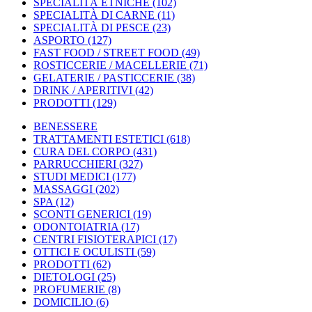
SPECIALITÀ ETNICHE
(102)
SPECIALITÀ DI CARNE
(11)
SPECIALITÀ DI PESCE
(23)
ASPORTO
(127)
FAST FOOD / STREET FOOD
(49)
ROSTICCERIE / MACELLERIE
(71)
GELATERIE / PASTICCERIE
(38)
DRINK / APERITIVI
(42)
PRODOTTI
(129)
BENESSERE
TRATTAMENTI ESTETICI
(618)
CURA DEL CORPO
(431)
PARRUCCHIERI
(327)
STUDI MEDICI
(177)
MASSAGGI
(202)
SPA
(12)
SCONTI GENERICI
(19)
ODONTOIATRIA
(17)
CENTRI FISIOTERAPICI
(17)
OTTICI E OCULISTI
(59)
PRODOTTI
(62)
DIETOLOGI
(25)
PROFUMERIE
(8)
DOMICILIO
(6)