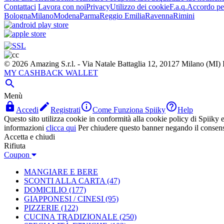
Contattaci
Lavora con noi
Privacy
Utilizzo dei cookie
F.a.q.
Accordo per
Bologna
Milano
Modena
Parma
Reggio Emilia
Ravenna
Rimini
© 2026 Amazing S.r.l. - Via Natale Battaglia 12, 20127 Milano (M
MY CASHBACK WALLET

Menù




Accedi
Registrati
Come Funziona Spiiky
Help
Questo sito utilizza cookie in conformità alla cookie policy di Spiiky e 
informazioni
clicca qui
Per chiudere questo banner negando il consen
Accetta e chiudi
Rifiuta
Coupon
MANGIARE E BERE
SCONTI ALLA CARTA
(47)
DOMICILIO
(177)
GIAPPONESI / CINESI
(95)
PIZZERIE
(122)
CUCINA TRADIZIONALE
(250)