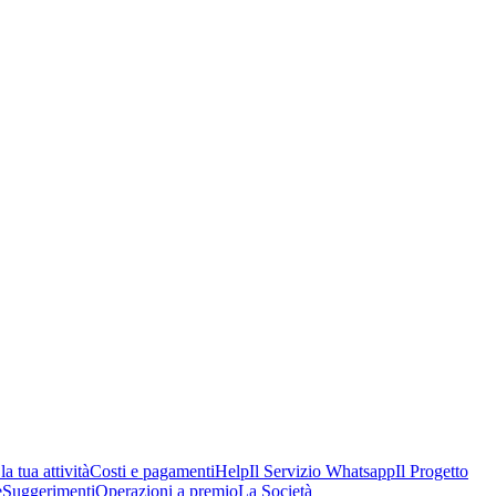
a tua attività
Costi e pagamenti
Help
Il Servizio Whatsapp
Il Progetto
e
Suggerimenti
Operazioni a premio
La Società