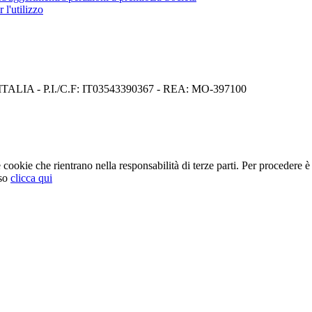
 l'utilizzo
I) ITALIA - P.I./C.F: IT03543390367 - REA: MO-397100
cookie che rientrano nella responsabilità di terze parti. Per procedere è 
so
clicca qui