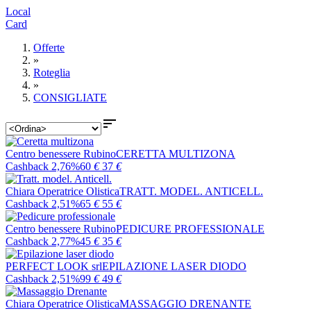
Local
Card
Offerte
»
Roteglia
»
CONSIGLIATE

Centro benessere Rubino
CERETTA MULTIZONA
Cashback 2,76%
60
€
37
€
Chiara Operatrice Olistica
TRATT. MODEL. ANTICELL.
Cashback 2,51%
65
€
55
€
Centro benessere Rubino
PEDICURE PROFESSIONALE
Cashback 2,77%
45
€
35
€
PERFECT LOOK srl
EPILAZIONE LASER DIODO
Cashback 2,51%
99
€
49
€
Chiara Operatrice Olistica
MASSAGGIO DRENANTE