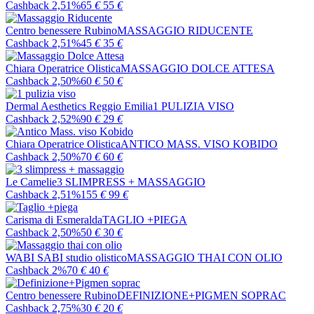
Cashback 2,51%
65
€
55
€
Centro benessere Rubino
MASSAGGIO RIDUCENTE
Cashback 2,51%
45
€
35
€
Chiara Operatrice Olistica
MASSAGGIO DOLCE ATTESA
Cashback 2,50%
60
€
50
€
Dermal Aesthetics Reggio Emilia
1 PULIZIA VISO
Cashback 2,52%
90
€
29
€
Chiara Operatrice Olistica
ANTICO MASS. VISO KOBIDO
Cashback 2,50%
70
€
60
€
Le Camelie
3 SLIMPRESS + MASSAGGIO
Cashback 2,51%
155
€
99
€
Carisma di Esmeralda
TAGLIO +PIEGA
Cashback 2,50%
50
€
30
€
WABI SABI studio olistico
MASSAGGIO THAI CON OLIO
Cashback 2%
70
€
40
€
Centro benessere Rubino
DEFINIZIONE+PIGMEN SOPRAC
Cashback 2,75%
30
€
20
€