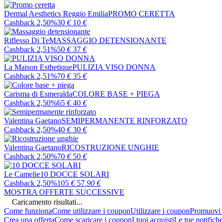
Dermal Aesthetics Reggio Emilia
PROMO CERETTA
Cashback 2,50%
30
€
10
€
Riflesso Di Te
MASSAGGIO DETENSIONANTE
Cashback 2,51%
50
€
37
€
La Maison Esthetique
PULIZIA VISO DONNA
Cashback 2,51%
70
€
35
€
Carisma di Esmeralda
COLORE BASE + PIEGA
Cashback 2,50%
65
€
40
€
Valentina Gaetano
SEMIPERMANENTE RINFORZATO
Cashback 2,50%
40
€
30
€
Valentina Gaetano
RICOSTRUZIONE UNGHIE
Cashback 2,50%
70
€
50
€
Le Camelie
10 DOCCE SOLARI
Cashback 2,50%
105
€
57
,90
€
MOSTRA OFFERTE SUCCESSIVE
Caricamento risultati...
Come funziona
Come utilizzare i coupon
Utilizzare i coupon
Promuovi l
Crea una offerta
Come scaricare i coupon
I tuoi acquisti
Le tue notifich