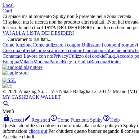
Local
Card
Ci spiace ma al momento Spiiky non è presente nella zona cercata
Ci spiace, ma la ricerca non ha prodotto altri risultati...
Non hai trovato
Inseriscilo nella tua
LISTA DEI DESIDERI
e noi lo cercheremo per
VAI ALLA LISTA DEI DESIDERI
Caricamento risultati...
Come funziona
Come utilizzare i coupon
Utilizzare i coupon
Promuovi l
Crea una offerta
Come scaricare i coupon
I tuoi acquisti
Le tue notifich
Contattaci
Lavora con noi
Privacy
Utilizzo dei cookie
F.a.q.
Accordo per
Bologna
Milano
Modena
Parma
Reggio Emilia
Ravenna
Rimini
© 2026 Amazing S.r.l. - Via Natale Battaglia 12, 20127 Milano (M
MY CASHBACK WALLET

Menù




Accedi
Registrati
Come Funziona Spiiky
Help
Questo sito utilizza cookie in conformità alla cookie policy di Spiiky e 
informazioni
clicca qui
Per chiudere questo banner negando il consen
Accetta e chiudi