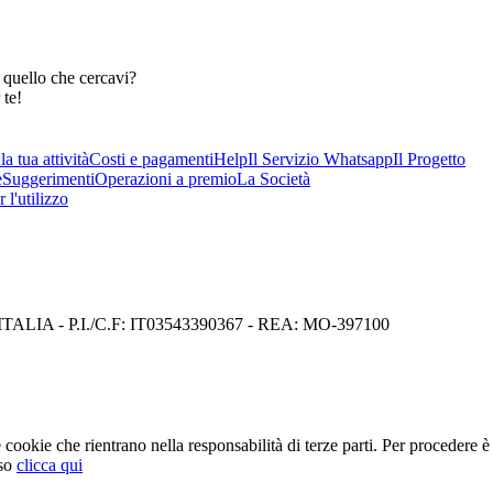
 quello che cercavi?
 te!
a tua attività
Costi e pagamenti
Help
Il Servizio Whatsapp
Il Progetto
e
Suggerimenti
Operazioni a premio
La Società
 l'utilizzo
I) ITALIA - P.I./C.F: IT03543390367 - REA: MO-397100
cookie che rientrano nella responsabilità di terze parti. Per procedere è 
so
clicca qui