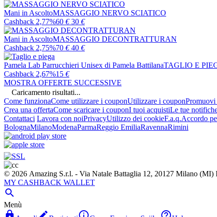
Mani in Ascolto
MASSAGGIO NERVO SCIATICO
Cashback 2,77%
60
€
30
€
Mani in Ascolto
MASSAGGIO DECONTRATTURAN
Cashback 2,75%
70
€
40
€
Pamela Lab Parrucchieri Unisex di Pamela Battilana
TAGLIO E PIE
Cashback 2,67%
15
€
MOSTRA OFFERTE SUCCESSIVE
Caricamento risultati...
Come funziona
Come utilizzare i coupon
Utilizzare i coupon
Promuovi l
Crea una offerta
Come scaricare i coupon
I tuoi acquisti
Le tue notifich
Contattaci
Lavora con noi
Privacy
Utilizzo dei cookie
F.a.q.
Accordo per
Bologna
Milano
Modena
Parma
Reggio Emilia
Ravenna
Rimini
© 2026 Amazing S.r.l. - Via Natale Battaglia 12, 20127 Milano (M
MY CASHBACK WALLET

Menù



