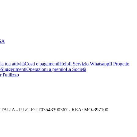
GA
a tua attività
Costi e pagamenti
Help
Il Servizio Whatsapp
Il Progetto
e
Suggerimenti
Operazioni a premio
La Società
 l'utilizzo
I) ITALIA - P.I./C.F: IT03543390367 - REA: MO-397100