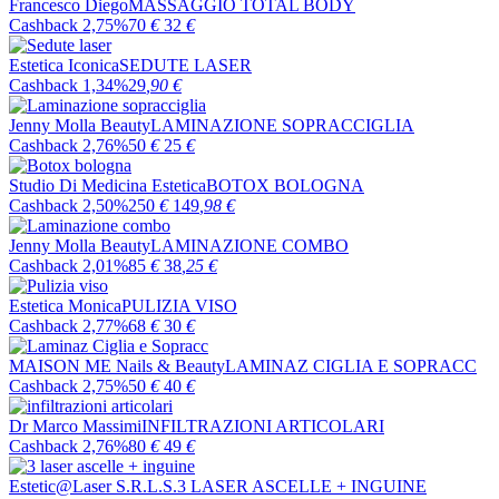
Francesco Diego
MASSAGGIO TOTAL BODY
Cashback 2,75%
70
€
32
€
Estetica Iconica
SEDUTE LASER
Cashback 1,34%
29
,90
€
Jenny Molla Beauty
LAMINAZIONE SOPRACCIGLIA
Cashback 2,76%
50
€
25
€
Studio Di Medicina Estetica
BOTOX BOLOGNA
Cashback 2,50%
250
€
149
,98
€
Jenny Molla Beauty
LAMINAZIONE COMBO
Cashback 2,01%
85
€
38
,25
€
Estetica Monica
PULIZIA VISO
Cashback 2,77%
68
€
30
€
MAISON ME Nails & Beauty
LAMINAZ CIGLIA E SOPRACC
Cashback 2,75%
50
€
40
€
Dr Marco Massimi
INFILTRAZIONI ARTICOLARI
Cashback 2,76%
80
€
49
€
Estetic@Laser S.R.L.S.
3 LASER ASCELLE + INGUINE