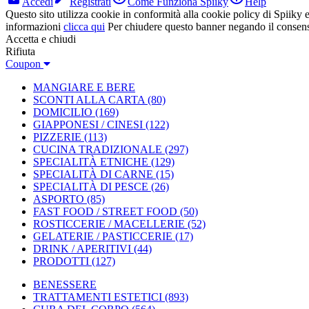
Accedi
Registrati
Come Funziona Spiiky
Help
Questo sito utilizza cookie in conformità alla cookie policy di Spiiky e 
informazioni
clicca qui
Per chiudere questo banner negando il consen
Accetta e chiudi
Rifiuta
Coupon
MANGIARE E BERE
SCONTI ALLA CARTA
(80)
DOMICILIO
(169)
GIAPPONESI / CINESI
(122)
PIZZERIE
(113)
CUCINA TRADIZIONALE
(297)
SPECIALITÀ ETNICHE
(129)
SPECIALITÀ DI CARNE
(15)
SPECIALITÀ DI PESCE
(26)
ASPORTO
(85)
FAST FOOD / STREET FOOD
(50)
ROSTICCERIE / MACELLERIE
(52)
GELATERIE / PASTICCERIE
(17)
DRINK / APERITIVI
(44)
PRODOTTI
(127)
BENESSERE
TRATTAMENTI ESTETICI
(893)