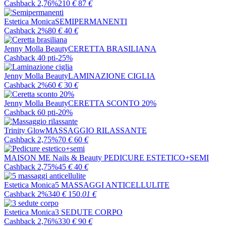
Cashback 2,76%
210
€
87
€
Estetica Monica
SEMIPERMANENTI
Cashback 2%
80
€
40
€
Jenny Molla Beauty
CERETTA BRASILIANA
Cashback 40 pti
-25%
Jenny Molla Beauty
LAMINAZIONE CIGLIA
Cashback 2%
60
€
30
€
Jenny Molla Beauty
CERETTA SCONTO 20%
Cashback 60 pti
-20%
Trinity Glow
MASSAGGIO RILASSANTE
Cashback 2,75%
70
€
60
€
MAISON ME Nails & Beauty
PEDICURE ESTETICO+SEMI
Cashback 2,75%
45
€
40
€
Estetica Monica
5 MASSAGGI ANTICELLULITE
Cashback 2%
340
€
150
,01
€
Estetica Monica
3 SEDUTE CORPO
Cashback 2,76%
330
€
90
€