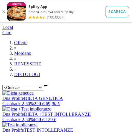
Local
Card
Offerte
»
Mordano
»
BENESSERE
»
DIETOLOGI

Dna Prolife
DIETA GENETICA
Cashback 2,50%
220
€
69
,90
€
Dna Prolife
DIETA +TEST INTOLLERANZE
Cashback 2,50%
650
€
129
€
Dna Prolife
TEST INTOLLERANZE