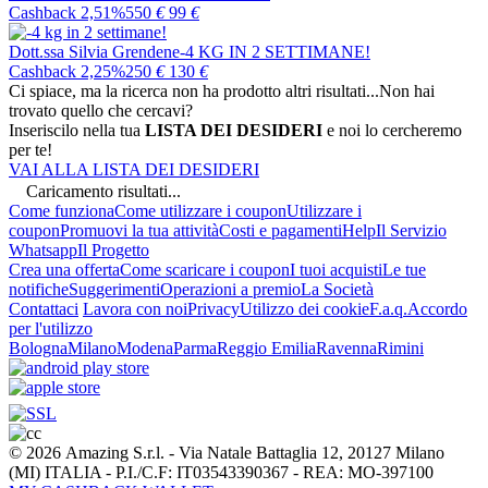
Cashback 2,51%
550
€
99
€
Dott.ssa Silvia Grendene
-4 KG IN 2 SETTIMANE!
Cashback 2,25%
250
€
130
€
Ci spiace, ma la ricerca non ha prodotto altri risultati...
Non hai
trovato quello che cercavi?
Inseriscilo nella tua
LISTA DEI DESIDERI
e noi lo cercheremo
per te!
VAI ALLA LISTA DEI DESIDERI
Caricamento risultati...
Come funziona
Come utilizzare i coupon
Utilizzare i
coupon
Promuovi la tua attività
Costi e pagamenti
Help
Il Servizio
Whatsapp
Il Progetto
Crea una offerta
Come scaricare i coupon
I tuoi acquisti
Le tue
notifiche
Suggerimenti
Operazioni a premio
La Società
Contattaci
Lavora con noi
Privacy
Utilizzo dei cookie
F.a.q.
Accordo
per l'utilizzo
Bologna
Milano
Modena
Parma
Reggio Emilia
Ravenna
Rimini
© 2026 Amazing S.r.l. - Via Natale Battaglia 12, 20127 Milano
(MI) ITALIA - P.I./C.F: IT03543390367 - REA: MO-397100