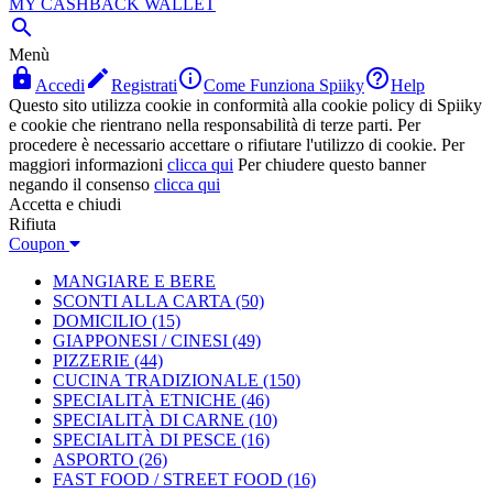
MY CASHBACK WALLET

Menù




Accedi
Registrati
Come Funziona Spiiky
Help
Questo sito utilizza cookie in conformità alla cookie policy di Spiiky
e cookie che rientrano nella responsabilità di terze parti. Per
procedere è necessario accettare o rifiutare l'utilizzo di cookie. Per
maggiori informazioni
clicca qui
Per chiudere questo banner
negando il consenso
clicca qui
Accetta e chiudi
Rifiuta
Coupon
MANGIARE E BERE
SCONTI ALLA CARTA
(50)
DOMICILIO
(15)
GIAPPONESI / CINESI
(49)
PIZZERIE
(44)
CUCINA TRADIZIONALE
(150)
SPECIALITÀ ETNICHE
(46)
SPECIALITÀ DI CARNE
(10)
SPECIALITÀ DI PESCE
(16)
ASPORTO
(26)
FAST FOOD / STREET FOOD
(16)